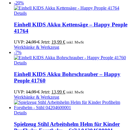
-20%
Details
Einhell KIDS Akku Kettensäge – Happy People
41764
Ursprünglicher
Aktueller
UVP:
24,99
€
Jetzt:
19,99
€
inkl. MwSt
Preis
Preis
Werkbänke & Werkzeug
war:
ist:
-7%
24,99 €
19,99 €.
Details
Einhell KIDS Akku Bohrschrauber – Happy
People 41760
Ursprünglicher
Aktueller
UVP:
14,99
€
Jetzt:
13,99
€
inkl. MwSt
Preis
Preis
Werkbänke & Werkzeug
war:
ist:
14,99 €
13,99 €.
Details
Spielzeug Stihl Arbeitshelm Helm für Kinder