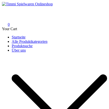
Skip
to
Timmi Spielwaren Onlineshop
Ihr Fachhändler für Spielwaren, Modellbau & RC, Babyartikel &
content
Trendartikel
0
Your Cart
Startseite
Alle Produktkategorien
Produktsuche
Über uns