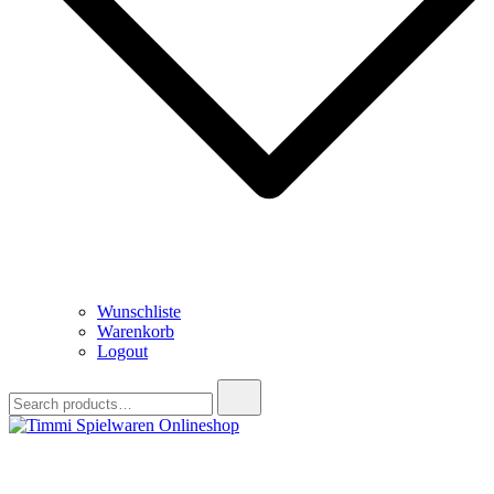
Wunschliste
Warenkorb
Logout
Search
for:
Timmi Spielwaren Onlineshop
Ihr Fachhändler für Spielwaren, Modellbau & RC, Babyartikel &
Trendartikel