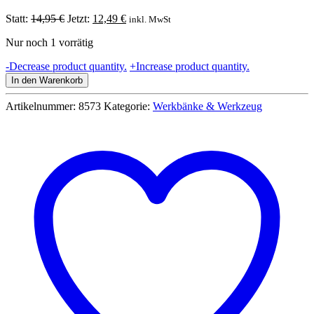
Ursprünglicher
Aktueller
Statt:
14,95
€
Jetzt:
12,49
€
inkl. MwSt
Preis
Preis
Nur noch 1 vorrätig
war:
ist:
14,95 €
12,49 €.
Bosch
-
Decrease product quantity.
+
Increase product quantity.
Werkzeugkasten
In den Warenkorb
Work-
Box
Artikelnummer:
8573
Kategorie:
Werkbänke & Werkzeug
-
Klein
8573
Menge