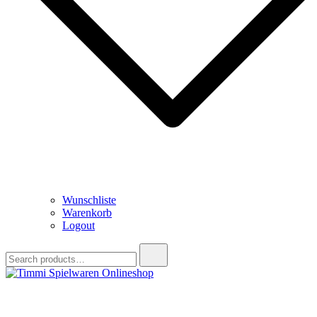
Wunschliste
Warenkorb
Logout
Search
for:
Timmi Spielwaren Onlineshop
Ihr Fachhändler für Spielwaren, Modellbau & RC, Babyartikel &
Trendartikel