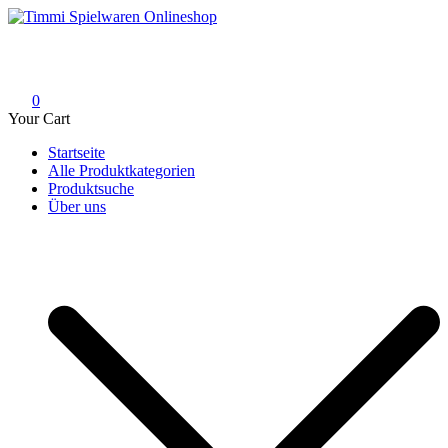
Skip
to
Timmi Spielwaren Onlineshop
Ihr Fachhändler für Spielwaren, Modellbau & RC, Babyartikel &
content
Trendartikel
0
Your Cart
Startseite
Alle Produktkategorien
Produktsuche
Über uns