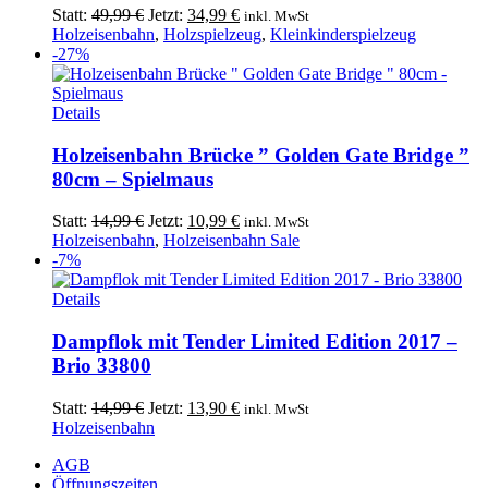
Ursprünglicher
Aktueller
Statt:
49,99
€
Jetzt:
34,99
€
inkl. MwSt
Preis
Preis
Holzeisenbahn
,
Holzspielzeug
,
Kleinkinderspielzeug
war:
ist:
-27%
49,99 €
34,99 €.
Details
Holzeisenbahn Brücke ” Golden Gate Bridge ”
80cm – Spielmaus
Ursprünglicher
Aktueller
Statt:
14,99
€
Jetzt:
10,99
€
inkl. MwSt
Preis
Preis
Holzeisenbahn
,
Holzeisenbahn Sale
war:
ist:
-7%
14,99 €
10,99 €.
Details
Dampflok mit Tender Limited Edition 2017 –
Brio 33800
Ursprünglicher
Aktueller
Statt:
14,99
€
Jetzt:
13,90
€
inkl. MwSt
Preis
Preis
Holzeisenbahn
war:
ist:
AGB
14,99 €
13,90 €.
Öffnungszeiten