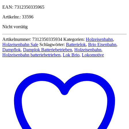
Preis
Preis
EAN: 7312350335965
war:
ist:
32,99 €
29,99 €.
Artikelnr.: 33596
Nicht vorrätig
Artikelnummer:
7312350335934
Kategorien:
Holzeisenbahn
,
Holzeisenbahn Sale
Schlagwörter:
Batterielok
,
Brio Eisenbahn
,
Dampflok
,
Damplok Batteriebetrieben
,
Holzeisenbahn
,
Holzeisenbahn batteriebetrieben
,
Lok Brio
,
Lokomotive