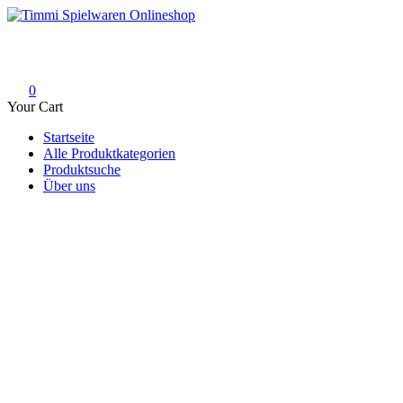
Skip
to
Timmi Spielwaren Onlineshop
Ihr Fachhändler für Spielwaren, Modellbau & RC, Babyartikel & Tren
content
0
Your Cart
Startseite
Alle Produktkategorien
Produktsuche
Über uns