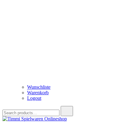
Wunschliste
Warenkorb
Logout
Search
for:
Timmi Spielwaren Onlineshop
Ihr Fachhändler für Spielwaren, Modellbau & RC, Babyartikel & Tren