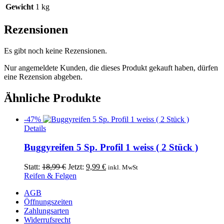
Gewicht
1 kg
Rezensionen
Es gibt noch keine Rezensionen.
Nur angemeldete Kunden, die dieses Produkt gekauft haben, dürfen
eine Rezension abgeben.
Ähnliche Produkte
-47%
Details
Buggyreifen 5 Sp. Profil 1 weiss ( 2 Stück )
Ursprünglicher
Aktueller
Statt:
18,99
€
Jetzt:
9,99
€
inkl. MwSt
Preis
Preis
Reifen & Felgen
war:
ist:
AGB
18,99 €
9,99 €.
Öffnungszeiten
Zahlungsarten
Widerrufsrecht