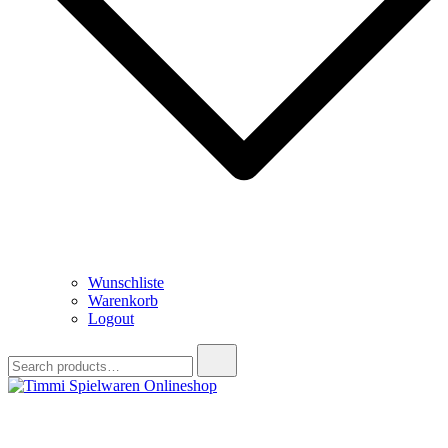
Wunschliste
Warenkorb
Logout
Search
for:
Timmi Spielwaren Onlineshop
Ihr Fachhändler für Spielwaren, Modellbau & RC, Babyartikel &
Trendartikel