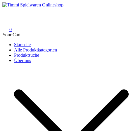
Skip
to
Timmi Spielwaren Onlineshop
Ihr Fachhändler für Spielwaren, Modellbau & RC, Babyartikel &
content
Trendartikel
0
Your Cart
Startseite
Alle Produktkategorien
Produktsuche
Über uns