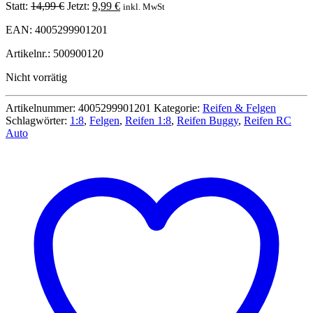
Ursprünglicher
Aktueller
Statt:
14,99
€
Jetzt:
9,99
€
inkl. MwSt
Preis
Preis
EAN: 4005299901201
war:
ist:
14,99 €
9,99 €.
Artikelnr.: 500900120
Nicht vorrätig
Artikelnummer:
4005299901201
Kategorie:
Reifen & Felgen
Schlagwörter:
1:8
,
Felgen
,
Reifen 1:8
,
Reifen Buggy
,
Reifen RC
Auto