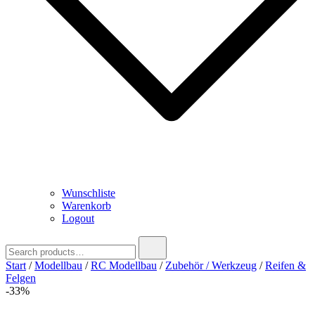
Wunschliste
Warenkorb
Logout
Search
for:
Start
/
Modellbau
/
RC Modellbau
/
Zubehör / Werkzeug
/
Reifen &
Felgen
-33%