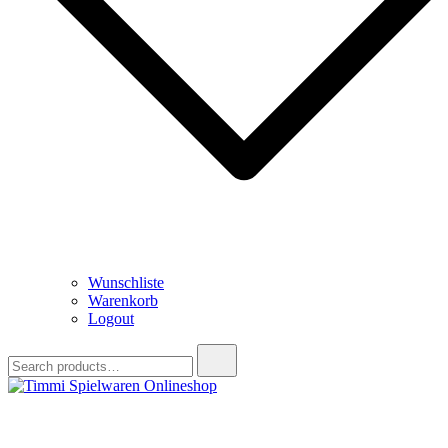
Wunschliste
Warenkorb
Logout
Search
for:
Timmi Spielwaren Onlineshop
Ihr Fachhändler für Spielwaren, Modellbau & RC, Babyartikel &
Trendartikel