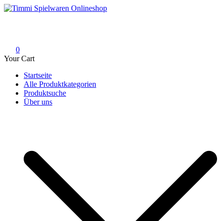
Skip
to
Timmi Spielwaren Onlineshop
Ihr Fachhändler für Spielwaren, Modellbau & RC, Babyartikel &
content
Trendartikel
0
Your Cart
Startseite
Alle Produktkategorien
Produktsuche
Über uns