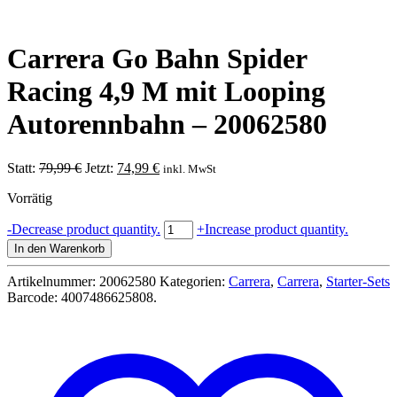
Carrera Go Bahn Spider
Racing 4,9 M mit Looping
Autorennbahn – 20062580
Ursprünglicher
Aktueller
Statt:
79,99
€
Jetzt:
74,99
€
inkl. MwSt
Preis
Preis
Vorrätig
war:
ist:
79,99 €
74,99 €.
Carrera
-
Decrease product quantity.
+
Increase product quantity.
Go
In den Warenkorb
Bahn
Spider
Artikelnummer:
20062580
Kategorien:
Carrera
,
Carrera
,
Starter-Sets
Racing
Barcode:
4007486625808
.
4,9
M
mit
Looping
Autorennbahn
-