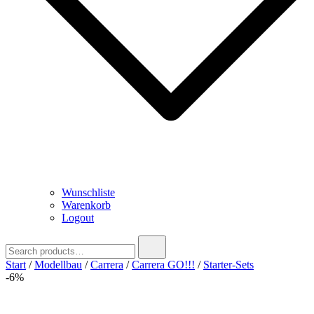
Wunschliste
Warenkorb
Logout
Search
for:
Start
/
Modellbau
/
Carrera
/
Carrera GO!!!
/
Starter-Sets
-6%