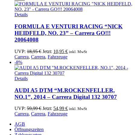
164,99 €
159,99 €.
Details
FORMULA E VENTURI RACING “NICK
HEIDFELD, NO. 23” – Carrera GO!!!
20064008
Ursprünglicher
Aktueller
UVP:
18,95
€
Jetzt:
10,95
€
inkl. MwSt
Preis
Preis
Carrera
,
Carrera
,
Fahrzeuge
war:
ist:
-8%
18,95 €
10,95 €.
Details
AUDI A5 DTM “M.ROCKENFELLER,
NO.1”, 2014 – Carrera Digital 132 30707
Ursprünglicher
Aktueller
UVP:
59,99
€
Jetzt:
54,99
€
inkl. MwSt
Preis
Preis
Carrera
,
Carrera
,
Fahrzeuge
war:
ist:
AGB
59,99 €
54,99 €.
Öffnungszeiten
Zahlungsarten