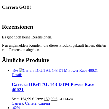
Carrera GO!!!
Rezensionen
Es gibt noch keine Rezensionen.
Nur angemeldete Kunden, die dieses Produkt gekauft haben, dürfen
eine Rezension abgeben.
Ähnliche Produkte
-3%
Details
Carrera DIGITAL 143 DTM Power Race
40021
Ursprünglicher
Aktueller
Statt:
164,99
€
Jetzt:
159,99
€
inkl. MwSt
Preis
Preis
Carrera
,
Carrera
,
Carrera
war:
ist:
-42%