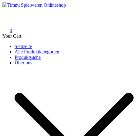
Skip
to
Timmi Spielwaren Onlineshop
Ihr Fachhändler für Spielwaren, Modellbau & RC, Babyartikel &
content
Trendartikel
0
Your Cart
Startseite
Alle Produktkategorien
Produktsuche
Über uns