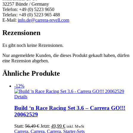
32257 Bünde / Germany
Telefon: +49 (0) 5223 9650
Telefax: +49 (0) 5223 965 488
E-Mail:
info.de@carrera-revell.com
Rezensionen
Es gibt noch keine Rezensionen.
Nur angemeldete Kunden, die dieses Produkt gekauft haben, dürfen
eine Rezension abgeben.
Ähnliche Produkte
-12%
Details
Build ‘n Race Racing Set 3.6 – Carrera GO!!!
20062529
Ursprünglicher
Aktueller
Statt:
56,49
€
Jetzt:
49,99
€
inkl. MwSt
Preis
Preis
Carrera
,
Carrera
,
Carrera
,
Starter-Sets