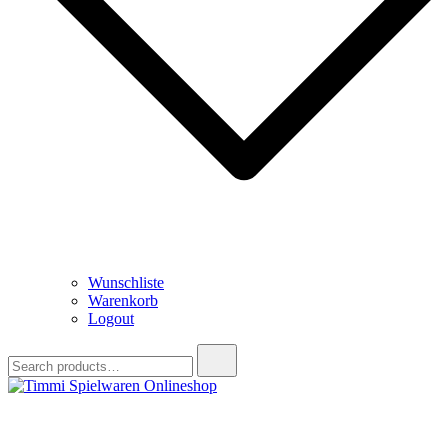
Wunschliste
Warenkorb
Logout
Search
for:
Timmi Spielwaren Onlineshop
Ihr Fachhändler für Spielwaren, Modellbau & RC, Babyartikel &
Trendartikel