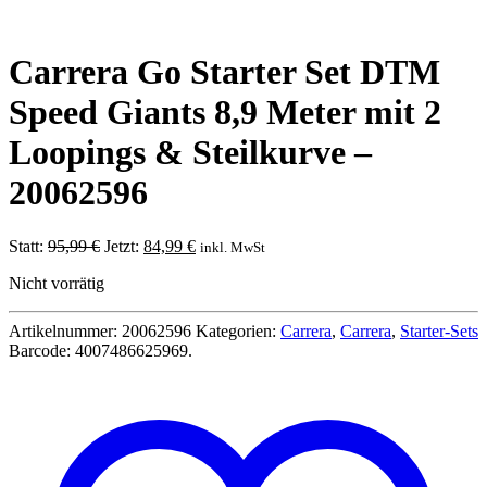
Carrera Go Starter Set DTM
Speed Giants 8,9 Meter mit 2
Loopings & Steilkurve –
20062596
Ursprünglicher
Aktueller
Statt:
95,99
€
Jetzt:
84,99
€
inkl. MwSt
Preis
Preis
Nicht vorrätig
war:
ist:
95,99 €
84,99 €.
Artikelnummer:
20062596
Kategorien:
Carrera
,
Carrera
,
Starter-Sets
Barcode:
4007486625969
.