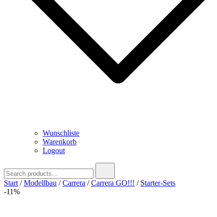
Wunschliste
Warenkorb
Logout
Search
for:
Start
/
Modellbau
/
Carrera
/
Carrera GO!!!
/
Starter-Sets
-11%