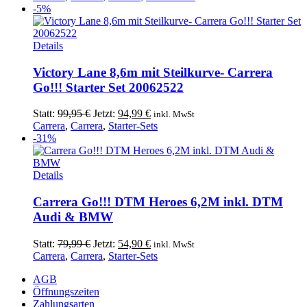
war:
ist:
-5%
56,49 €
49,99 €.
Details
Victory Lane 8,6m mit Steilkurve- Carrera
Go!!! Starter Set 20062522
Ursprünglicher
Aktueller
Statt:
99,95
€
Jetzt:
94,99
€
inkl. MwSt
Preis
Preis
Carrera
,
Carrera
,
Starter-Sets
war:
ist:
-31%
99,95 €
94,99 €.
Details
Carrera Go!!! DTM Heroes 6,2M inkl. DTM
Audi & BMW
Ursprünglicher
Aktueller
Statt:
79,99
€
Jetzt:
54,90
€
inkl. MwSt
Preis
Preis
Carrera
,
Carrera
,
Starter-Sets
war:
ist:
AGB
79,99 €
54,90 €.
Öffnungszeiten
Zahlungsarten