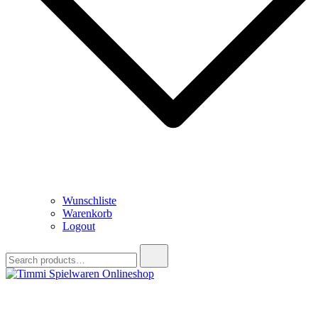
Wunschliste
Warenkorb
Logout
Search
for:
Timmi Spielwaren Onlineshop
Ihr Fachhändler für Spielwaren, Modellbau & RC, Babyartikel &
Trendartikel