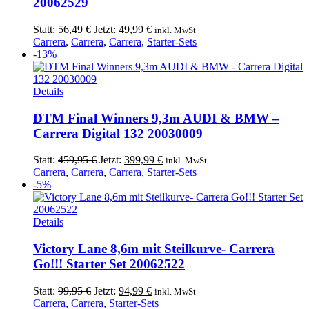
20062529
Ursprünglicher
Aktueller
Statt:
56,49
€
Jetzt:
49,99
€
inkl. MwSt
Preis
Preis
Carrera
,
Carrera
,
Carrera
,
Starter-Sets
war:
ist:
-13%
56,49 €
49,99 €.
Details
DTM Final Winners 9,3m AUDI & BMW –
Carrera Digital 132 20030009
Ursprünglicher
Aktueller
Statt:
459,95
€
Jetzt:
399,99
€
inkl. MwSt
Preis
Preis
Carrera
,
Carrera
,
Carrera
,
Starter-Sets
war:
ist:
-5%
459,95 €
399,99 €.
Details
Victory Lane 8,6m mit Steilkurve- Carrera
Go!!! Starter Set 20062522
Ursprünglicher
Aktueller
Statt:
99,95
€
Jetzt:
94,99
€
inkl. MwSt
Preis
Preis
Carrera
,
Carrera
,
Starter-Sets