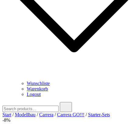
Wunschliste
Warenkorb
Logout
Search
for:
Start
/
Modellbau
/
Carrera
/
Carrera GO!!!
/
Starter-Sets
-8%