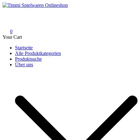
Skip
to
Timmi Spielwaren Onlineshop
Ihr Fachhändler für Spielwaren, Modellbau & RC, Babyartikel &
content
Trendartikel
0
Your Cart
Startseite
Alle Produktkategorien
Produktsuche
Über uns