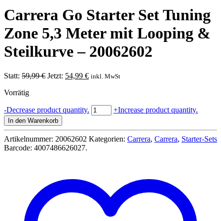
Carrera Go Starter Set Tuning
Zone 5,3 Meter mit Looping &
Steilkurve – 20062602
Ursprünglicher
Aktueller
Statt:
59,99
€
Jetzt:
54,99
€
inkl. MwSt
Preis
Preis
Vorrätig
war:
ist:
59,99 €
54,99 €.
Carrera
-
Decrease product quantity.
+
Increase product quantity.
Go
In den Warenkorb
Starter
Set
Artikelnummer:
20062602
Kategorien:
Carrera
,
Carrera
,
Starter-Sets
Tuning
Barcode:
4007486626027
.
Zone
5,3
Meter
mit
Looping
&
Steilkurve
-