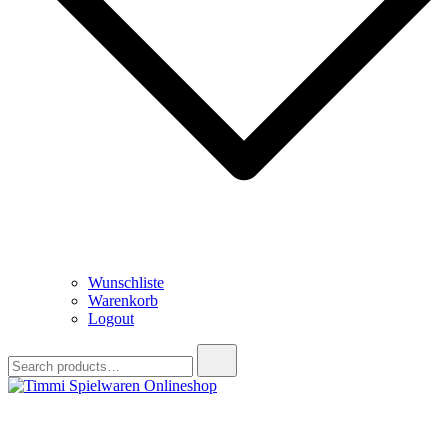
Wunschliste
Warenkorb
Logout
Search
for:
Timmi Spielwaren Onlineshop
Ihr Fachhändler für Spielwaren, Modellbau & RC, Babyartikel &
Trendartikel