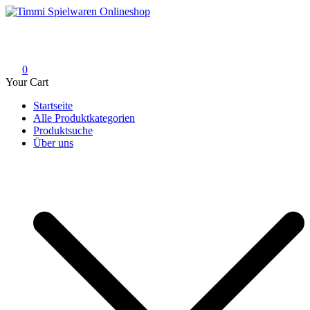
Skip
to
Timmi Spielwaren Onlineshop
Ihr Fachhändler für Spielwaren, Modellbau & RC, Babyartikel &
content
Trendartikel
0
Your Cart
Startseite
Alle Produktkategorien
Produktsuche
Über uns