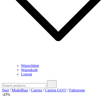
Wunschliste
Warenkorb
Logout
Search
for:
Start
/
Modellbau
/
Carrera
/
Carrera GO!!!
/
Fahrzeuge
-43%