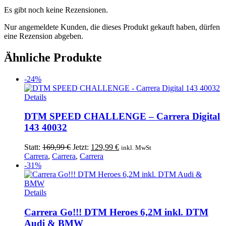
Es gibt noch keine Rezensionen.
Nur angemeldete Kunden, die dieses Produkt gekauft haben, dürfen
eine Rezension abgeben.
Ähnliche Produkte
-24%
Details
DTM SPEED CHALLENGE – Carrera Digital
143 40032
Ursprünglicher
Aktueller
Statt:
169,99
€
Jetzt:
129,99
€
inkl. MwSt
Preis
Preis
Carrera
,
Carrera
,
Carrera
war:
ist:
-31%
169,99 €
129,99 €.
Details
Carrera Go!!! DTM Heroes 6,2M inkl. DTM
Audi & BMW