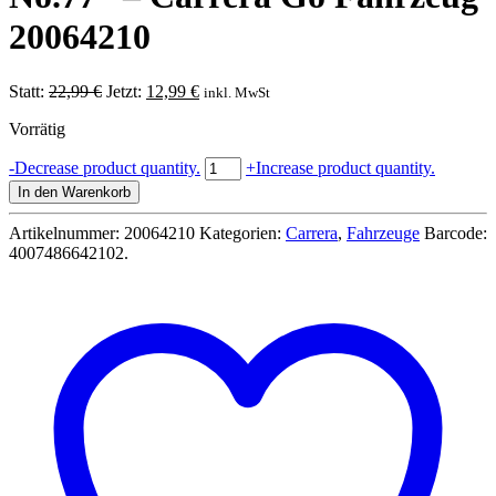
20064210
Ursprünglicher
Aktueller
Statt:
22,99
€
Jetzt:
12,99
€
inkl. MwSt
Preis
Preis
Vorrätig
war:
ist:
22,99 €
12,99 €.
Chevrolet
-
Decrease product quantity.
+
Increase product quantity.
Corvette
In den Warenkorb
C7.
R
Artikelnummer:
20064210
Kategorien:
Carrera
,
Fahrzeuge
Barcode:
GT3
4007486642102
.
"Callaway
Competition,
No.77"
-
Carrera
Go
Fahrzeug
20064210
Menge