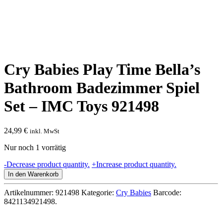
Cry Babies Play Time Bella’s
Bathroom Badezimmer Spiel
Set – IMC Toys 921498
24,99
€
inkl. MwSt
Nur noch 1 vorrätig
Cry
-
Decrease product quantity.
+
Increase product quantity.
Babies
In den Warenkorb
Play
Time
Artikelnummer:
921498
Kategorie:
Cry Babies
Barcode:
Bella's
8421134921498
.
Bathroom
Badezimmer