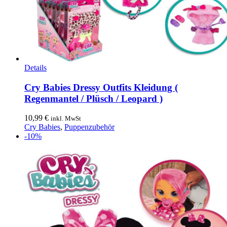
Dieses
Details
Produkt
weist
Cry Babies Dressy Outfits Kleidung (
mehrere
Regenmantel / Plüsch / Leopard )
Varianten
auf.
10,99
€
inkl. MwSt
Die
Cry Babies
,
Puppenzubehör
Optionen
-10%
können
auf
der
Produktseite
gewählt
werden