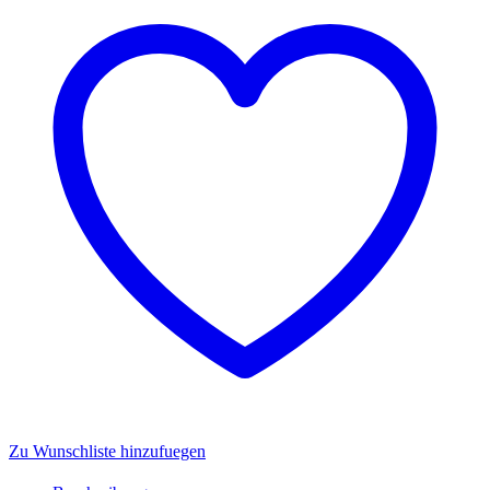
Spiel
Set
-
IMC
Toys
921498
Menge
Zu Wunschliste hinzufuegen