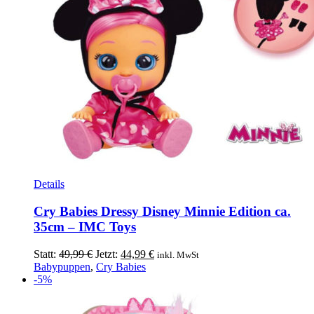
Details
Cry Babies Dressy Disney Minnie Edition ca.
35cm – IMC Toys
Ursprünglicher
Aktueller
Statt:
49,99
€
Jetzt:
44,99
€
inkl. MwSt
Preis
Preis
Babypuppen
,
Cry Babies
war:
ist:
-5%
49,99 €
44,99 €.