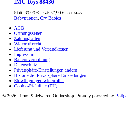
IMC Toys 88436
Ursprünglicher
Aktueller
Statt:
39,99
€
Jetzt:
37,99
€
inkl. MwSt
Preis
Preis
Babypuppen
,
Cry Babies
war:
ist:
AGB
39,99 €
37,99 €.
Öffnungszeiten
Zahlungsarten
Widerrufsrecht
Lieferung und Versandkosten
Impressum
Batterieverordnung
Datenschutz
Privatsphäre-Einstellungen ändern
Historie der Privatsphäre-Einstellungen
Einwilligungen widerrufen
Cookie-Richtlinie (EU)
© 2026 Timmi Spielwaren Onlineshop. Proudly powered by
Botiga