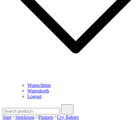
Wunschliste
Warenkorb
Logout
Search
for:
Start
/
Spielzeug
/
Puppen
/
Cry Babies