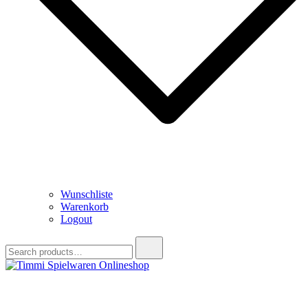
Wunschliste
Warenkorb
Logout
Search
for:
Timmi Spielwaren Onlineshop
Ihr Fachhändler für Spielwaren, Modellbau & RC, Babyartikel &
Trendartikel