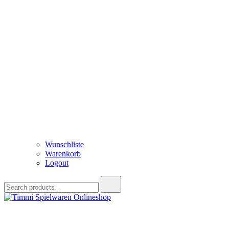
Wunschliste
Warenkorb
Logout
Search
for:
Timmi Spielwaren Onlineshop
Ihr Fachhändler für Spielwaren, Modellbau & RC, Babyartikel & Tren