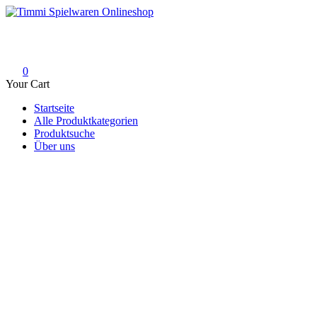
Skip
to
Timmi Spielwaren Onlineshop
Ihr Fachhändler für Spielwaren, Modellbau & RC, Babyartikel & Tren
content
0
Your Cart
Startseite
Alle Produktkategorien
Produktsuche
Über uns