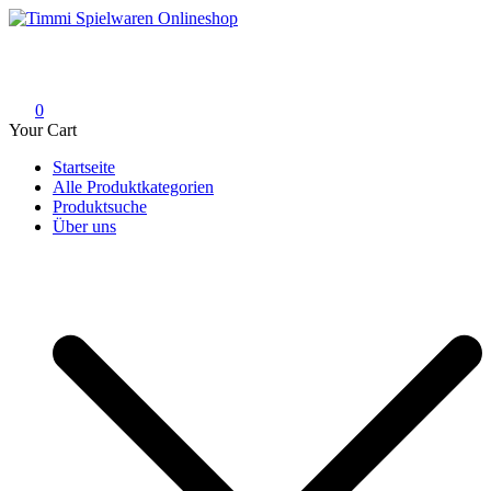
Skip
to
Timmi Spielwaren Onlineshop
Ihr Fachhändler für Spielwaren, Modellbau & RC, Babyartikel &
content
Trendartikel
0
Your Cart
Startseite
Alle Produktkategorien
Produktsuche
Über uns