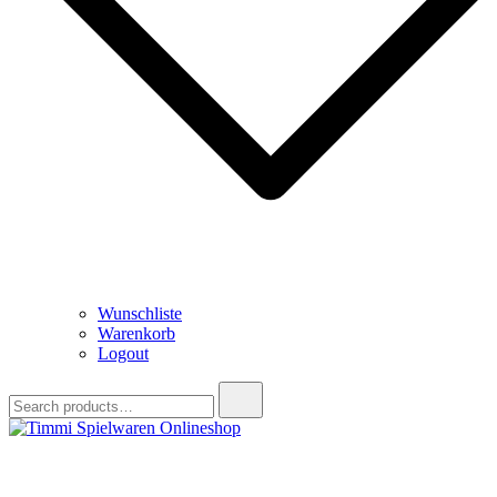
Wunschliste
Warenkorb
Logout
Search
for:
Timmi Spielwaren Onlineshop
Ihr Fachhändler für Spielwaren, Modellbau & RC, Babyartikel &
Trendartikel