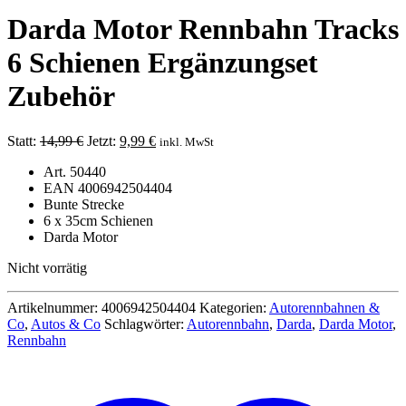
Darda Motor Rennbahn Tracks
6 Schienen Ergänzungset
Zubehör
Ursprünglicher
Aktueller
Statt:
14,99
€
Jetzt:
9,99
€
inkl. MwSt
Preis
Preis
Art. 50440
war:
ist:
EAN 4006942504404
14,99 €
9,99 €.
Bunte Strecke
6 x 35cm Schienen
Darda Motor
Nicht vorrätig
Artikelnummer:
4006942504404
Kategorien:
Autorennbahnen &
Co
,
Autos & Co
Schlagwörter:
Autorennbahn
,
Darda
,
Darda Motor
,
Rennbahn