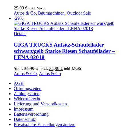
29,99
€
inkl. MwSt
Autos & Co
,
Baumaschinen
,
Outdoor Sale
-29%
Details
GIGA TRUCKS Aufsitz-Schaufellader
schwarz/gelb Starke Riesen Schaufellader –
LENA 02018
Ursprünglicher
Aktueller
Statt:
34,99
€
Jetzt:
24,99
€
inkl. MwSt
Preis
Preis
Autos & CO
,
Autos & Co
war:
ist:
AGB
34,99 €
24,99 €.
Öffnungszeiten
Zahlungsarten
Widerrufsrecht
Lieferung und Versandkosten
Impressum
Batterieverordnung
Datenschutz
Privatsphäre-Einstellungen ändern