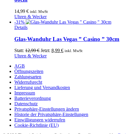
Produktseite
gewählt
14,99
€
inkl. MwSt
werden
Uhren & Wecker
-31%
Details
Glas-Wanduhr Las Vegas ” Casino ” 30cm
Ursprünglicher
Aktueller
Statt:
12,99
€
Jetzt:
8,99
€
inkl. MwSt
Preis
Preis
Uhren & Wecker
war:
ist:
AGB
12,99 €
8,99 €.
Öffnungszeiten
Zahlungsarten
Widerrufsrecht
Lieferung und Versandkosten
Impressum
Batterieverordnung
Datenschutz
Privatsphäre-Einstellungen ändern
Historie der Privatsphäre-Einstellungen
Einwilligungen widerrufen
Cookie-Richtlinie (EU)