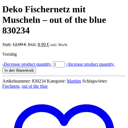
Deko Fischernetz mit
Muscheln – out of the blue
830234
Ursprünglicher
Aktueller
Statt:
12,99
€
Jetzt:
8,99
€
inkl. MwSt
Preis
Preis
Vorrätig
war:
ist:
12,99 €
8,99 €.
Deko
-
Decrease product quantity.
+
Increase product quantity.
Fischernetz
In den Warenkorb
mit
Muscheln
Artikelnummer:
830234
Kategorie:
Maritim
Schlagwörter:
-
Fischnetz
,
out of the blue
out
of
the
blue
830234
Menge