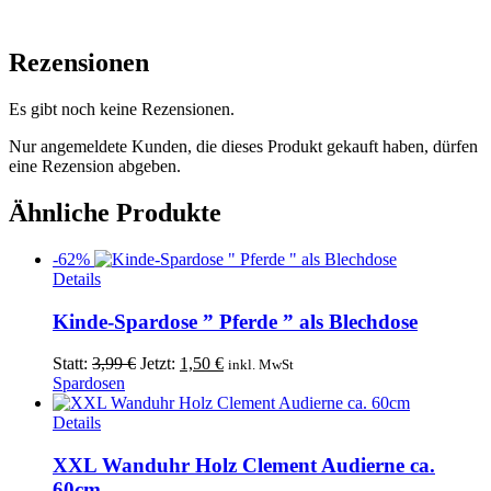
Rezensionen
Es gibt noch keine Rezensionen.
Nur angemeldete Kunden, die dieses Produkt gekauft haben, dürfen
eine Rezension abgeben.
Ähnliche Produkte
-62%
Dieses
Details
Produkt
weist
Kinde-Spardose ” Pferde ” als Blechdose
mehrere
Varianten
Ursprünglicher
Aktueller
Statt:
3,99
€
Jetzt:
1,50
€
inkl. MwSt
auf.
Preis
Preis
Spardosen
Die
war:
ist:
Optionen
3,99 €
1,50 €.
Details
können
auf
XXL Wanduhr Holz Clement Audierne ca.
der
60cm