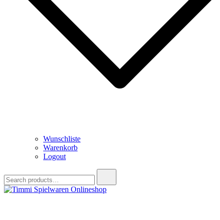
Wunschliste
Warenkorb
Logout
Search
for:
Timmi Spielwaren Onlineshop
Ihr Fachhändler für Spielwaren, Modellbau & RC, Babyartikel &
Trendartikel