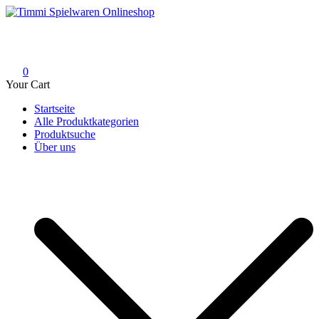
Skip
to
Timmi Spielwaren Onlineshop
Ihr Fachhändler für Spielwaren, Modellbau & RC, Babyartikel &
content
Trendartikel
0
Your Cart
Startseite
Alle Produktkategorien
Produktsuche
Über uns