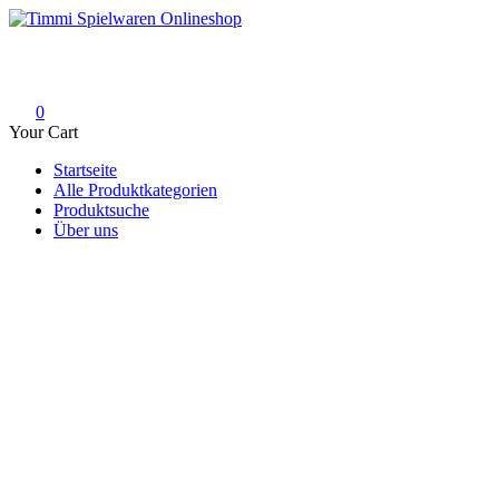
Skip
to
Timmi Spielwaren Onlineshop
Ihr Fachhändler für Spielwaren, Modellbau & RC, Babyartikel & Tren
content
0
Your Cart
Startseite
Alle Produktkategorien
Produktsuche
Über uns