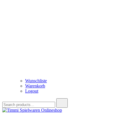
Wunschliste
Warenkorb
Logout
Search
for:
Timmi Spielwaren Onlineshop
Ihr Fachhändler für Spielwaren, Modellbau & RC, Babyartikel & Tren