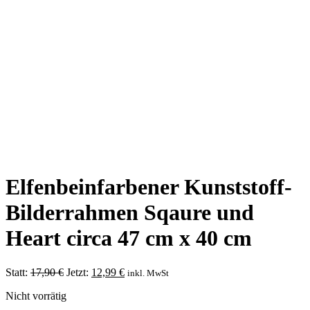
Elfenbeinfarbener Kunststoff-
Bilderrahmen Sqaure und
Heart circa 47 cm x 40 cm
Ursprünglicher
Aktueller
Statt:
17,90
€
Jetzt:
12,99
€
inkl. MwSt
Preis
Preis
Nicht vorrätig
war:
ist:
17,90 €
12,99 €.