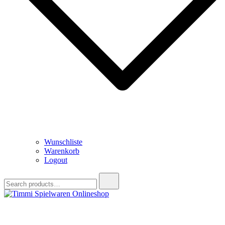
Wunschliste
Warenkorb
Logout
Search
for:
Timmi Spielwaren Onlineshop
Ihr Fachhändler für Spielwaren, Modellbau & RC, Babyartikel &
Trendartikel