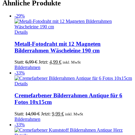
Ähnliche Produkte
-29%
Details
Metall-Fotodraht mit 12 Magneten
Bilderrahmen Wäscheleine 190 cm
Ursprünglicher
Aktueller
Statt:
6,99
€
Jetzt:
4,99
€
inkl. MwSt
Preis
Preis
Bilderrahmen
war:
ist:
-33%
6,99 €
4,99 €.
Details
Cremefarbener Bilderrahmen Antique für 6
Fotos 10x15cm
Ursprünglicher
Aktueller
Statt:
14,90
€
Jetzt:
9,99
€
inkl. MwSt
Preis
Preis
Bilderrahmen
war:
ist:
-33%
14,90 €
9,99 €.