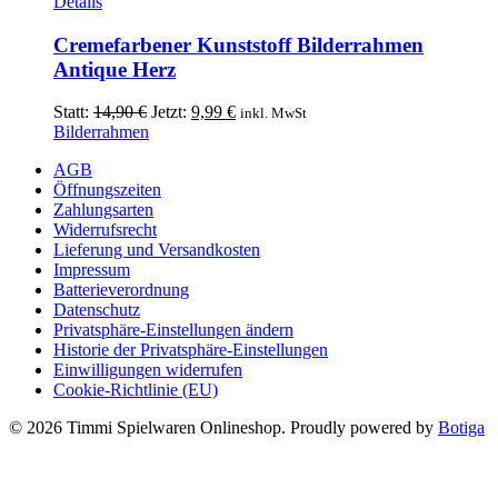
Details
Cremefarbener Kunststoff Bilderrahmen
Antique Herz
Ursprünglicher
Aktueller
Statt:
14,90
€
Jetzt:
9,99
€
inkl. MwSt
Preis
Preis
Bilderrahmen
war:
ist:
AGB
14,90 €
9,99 €.
Öffnungszeiten
Zahlungsarten
Widerrufsrecht
Lieferung und Versandkosten
Impressum
Batterieverordnung
Datenschutz
Privatsphäre-Einstellungen ändern
Historie der Privatsphäre-Einstellungen
Einwilligungen widerrufen
Cookie-Richtlinie (EU)
© 2026 Timmi Spielwaren Onlineshop. Proudly powered by
Botiga