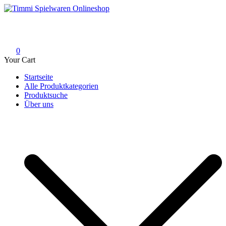
Skip
to
Timmi Spielwaren Onlineshop
Ihr Fachhändler für Spielwaren, Modellbau & RC, Babyartikel &
content
Trendartikel
0
Your Cart
Startseite
Alle Produktkategorien
Produktsuche
Über uns