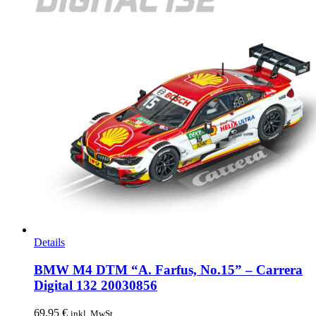
Details
BMW M4 DTM “A. Farfus, No.15” – Carrera
Digital 132 20030856
69,95
€
inkl. MwSt