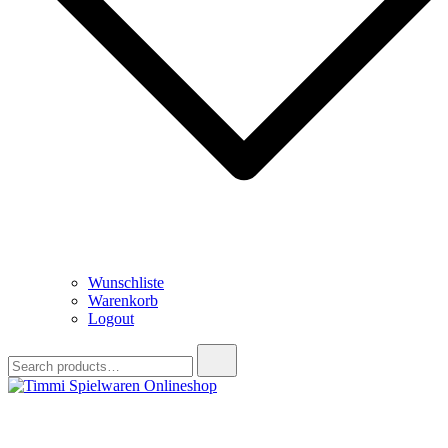
Wunschliste
Warenkorb
Logout
Search
for:
Timmi Spielwaren Onlineshop
Ihr Fachhändler für Spielwaren, Modellbau & RC, Babyartikel &
Trendartikel