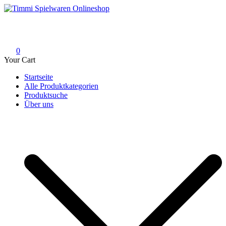
Skip
to
Timmi Spielwaren Onlineshop
Ihr Fachhändler für Spielwaren, Modellbau & RC, Babyartikel &
content
Trendartikel
0
Your Cart
Startseite
Alle Produktkategorien
Produktsuche
Über uns