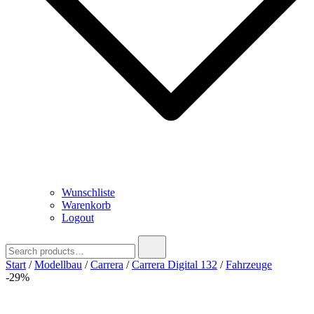
Wunschliste
Warenkorb
Logout
Search
for:
Start
/
Modellbau
/
Carrera
/
Carrera Digital 132
/
Fahrzeuge
-29%