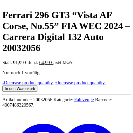
Ferrari 296 GT3 “Vista AF
Corse, No.55” FIA WEC 2024 –
Carrera Digital 132 Auto
20032056
Ursprünglicher
Aktueller
Statt:
91,99
€
Jetzt:
64,99
€
inkl. MwSt
Preis
Preis
Nur noch 1 vorrätig
war:
ist:
91,99 €
64,99 €.
Ferrari
-
Decrease product quantity.
+
Increase product quantity.
296
In den Warenkorb
GT3
"Vista
Artikelnummer:
20032056
Kategorie:
Fahrzeuge
Barcode:
AF
4007486320567
.
Corse,
No.55"
FIA
WEC
2024