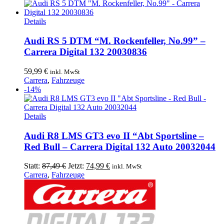
Details
Audi RS 5 DTM “M. Rockenfeller, No.99” –
Carrera Digital 132 20030836
59,99
€
inkl. MwSt
Carrera
,
Fahrzeuge
-14%
Details
Audi R8 LMS GT3 evo II “Abt Sportsline –
Red Bull – Carrera Digital 132 Auto 20032044
Ursprünglicher
Aktueller
Statt:
87,49
€
Jetzt:
74,99
€
inkl. MwSt
Preis
Preis
Carrera
,
Fahrzeuge
war:
ist:
87,49 €
74,99 €.