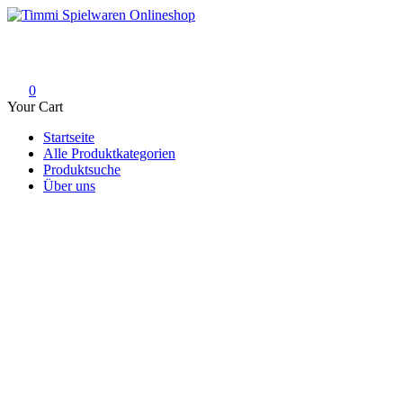
Skip
to
Timmi Spielwaren Onlineshop
Ihr Fachhändler für Spielwaren, Modellbau & RC, Babyartikel & Tren
content
0
Your Cart
Startseite
Alle Produktkategorien
Produktsuche
Über uns