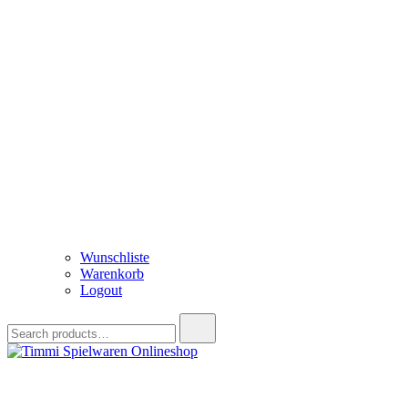
Wunschliste
Warenkorb
Logout
Search
for:
Timmi Spielwaren Onlineshop
Ihr Fachhändler für Spielwaren, Modellbau & RC, Babyartikel & Tren