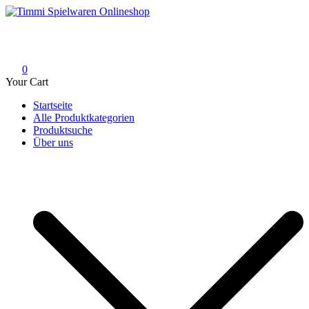
Skip
to
Timmi Spielwaren Onlineshop
Ihr Fachhändler für Spielwaren, Modellbau & RC, Babyartikel &
content
Trendartikel
0
Your Cart
Startseite
Alle Produktkategorien
Produktsuche
Über uns