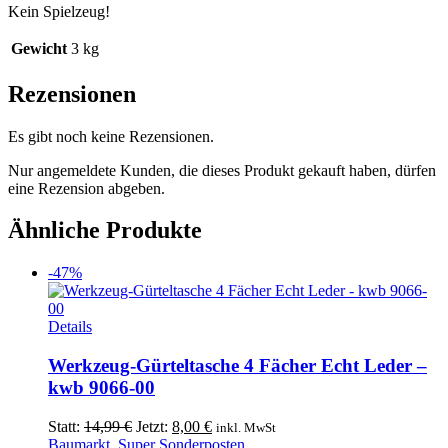
Kein Spielzeug!
Gewicht
3 kg
Rezensionen
Es gibt noch keine Rezensionen.
Nur angemeldete Kunden, die dieses Produkt gekauft haben, dürfen
eine Rezension abgeben.
Ähnliche Produkte
-47%
Details
Werkzeug-Gürteltasche 4 Fächer Echt Leder –
kwb 9066-00
Ursprünglicher
Aktueller
Statt:
14,99
€
Jetzt:
8,00
€
inkl. MwSt
Preis
Preis
Baumarkt
,
Super Sonderposten