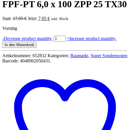
FPF-PT 6,0 x 100 ZPP 25 TX30
Ursprünglicher
Aktueller
Statt:
17,95
€
Jetzt:
7,95
€
inkl. MwSt
Preis
Preis
Vorrätig
war:
ist:
17,95 €
7,95 €.
Fischer
-
Decrease product quantity.
+
Increase product quantity.
Spanplattenschraube
In den Warenkorb
Halbrundkopf
Power-
Artikelnummer:
652832
Kategorien:
Baumarkt
,
Super Sonderposten
Fast
Barcode:
4048962050431
.
FPF-
PT
6,0
x
100
ZPP
25
TX30
Menge