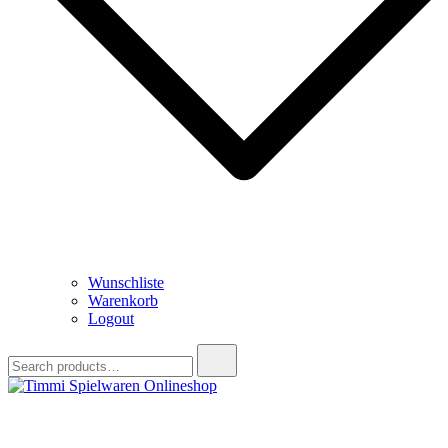
Wunschliste
Warenkorb
Logout
Search
for:
Timmi Spielwaren Onlineshop
Ihr Fachhändler für Spielwaren, Modellbau & RC, Babyartikel &
Trendartikel