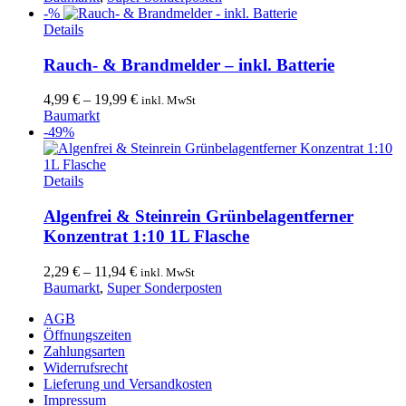
war:
ist:
-%
Dieses
14,99 €
8,00 €.
Details
Produkt
weist
Rauch- & Brandmelder – inkl. Batterie
mehrere
Varianten
4,99
€
–
19,99
€
inkl. MwSt
auf.
Baumarkt
Die
-49%
Optionen
können
auf
Dieses
Details
der
Produkt
Produktseite
weist
Algenfrei & Steinrein Grünbelagentferner
gewählt
mehrere
Konzentrat 1:10 1L Flasche
werden
Varianten
auf.
2,29
€
–
11,94
€
inkl. MwSt
Die
Baumarkt
,
Super Sonderposten
Optionen
können
AGB
auf
Öffnungszeiten
der
Zahlungsarten
Produktseite
Widerrufsrecht
gewählt
Lieferung und Versandkosten
werden
Impressum