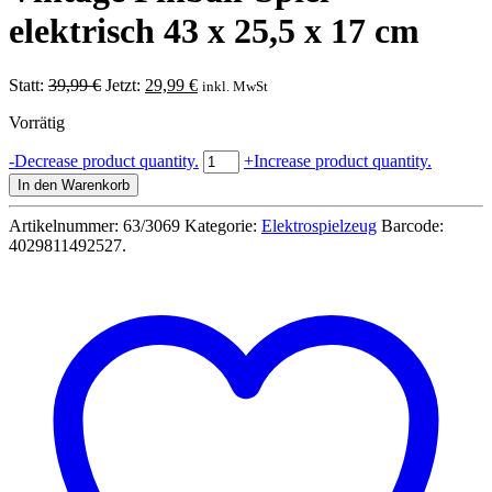
elektrisch 43 x 25,5 x 17 cm
Ursprünglicher
Aktueller
Statt:
39,99
€
Jetzt:
29,99
€
inkl. MwSt
Preis
Preis
Vorrätig
war:
ist:
39,99 €
29,99 €.
Flipper
-
Decrease product quantity.
+
Increase product quantity.
Flipperautomat
In den Warenkorb
Vintage
Pinball-
Artikelnummer:
63/3069
Kategorie:
Elektrospielzeug
Barcode:
Spiel
4029811492527
.
elektrisch
43
x
25,5
x
17
cm
Menge