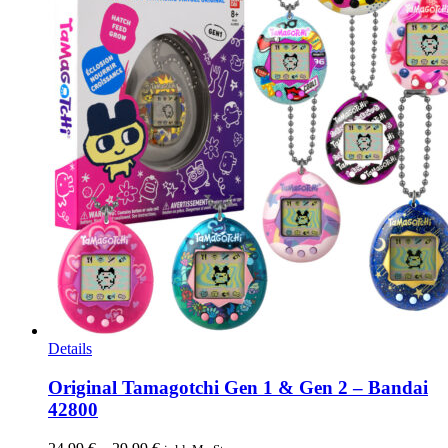
Dieses
Details
Produkt
weist
Original Tamagotchi Gen 1 & Gen 2 – Bandai
mehrere
42800
Varianten
auf.