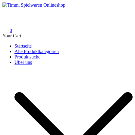
Skip
to
Timmi Spielwaren Onlineshop
Ihr Fachhändler für Spielwaren, Modellbau & RC, Babyartikel &
content
Trendartikel
0
Your Cart
Startseite
Alle Produktkategorien
Produktsuche
Über uns