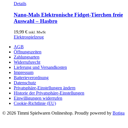
Dieses
Details
Produkt
weist
Nano-Mals Elektronische Fidget-Tierchen freie
mehrere
Auswahl – Hasbro
Varianten
auf.
19,99
€
inkl. MwSt
Die
Elektrospielzeug
Optionen
können
AGB
auf
Öffnungszeiten
der
Zahlungsarten
Produktseite
Widerrufsrecht
gewählt
Lieferung und Versandkosten
werden
Impressum
Batterieverordnung
Datenschutz
Privatsphäre-Einstellungen ändern
Historie der Privatsphäre-Einstellungen
Einwilligungen widerrufen
Cookie-Richtlinie (EU)
© 2026 Timmi Spielwaren Onlineshop. Proudly powered by
Botiga