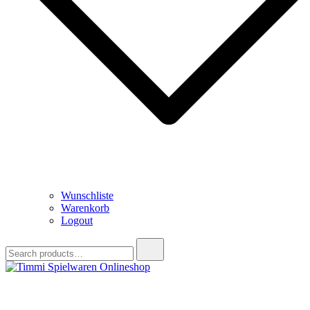
Wunschliste
Warenkorb
Logout
Search
for:
Timmi Spielwaren Onlineshop
Ihr Fachhändler für Spielwaren, Modellbau & RC, Babyartikel &
Trendartikel