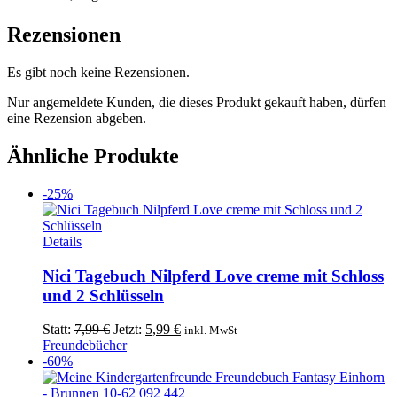
Rezensionen
Es gibt noch keine Rezensionen.
Nur angemeldete Kunden, die dieses Produkt gekauft haben, dürfen
eine Rezension abgeben.
Ähnliche Produkte
-25%
Details
Nici Tagebuch Nilpferd Love creme mit Schloss
und 2 Schlüsseln
Ursprünglicher
Aktueller
Statt:
7,99
€
Jetzt:
5,99
€
inkl. MwSt
Preis
Preis
Freundebücher
war:
ist:
-60%
7,99 €
5,99 €.