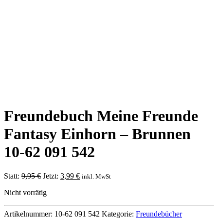
Freundebuch Meine Freunde
Fantasy Einhorn – Brunnen
10-62 091 542
Ursprünglicher
Aktueller
Statt:
9,95
€
Jetzt:
3,99
€
inkl. MwSt
Preis
Preis
Nicht vorrätig
war:
ist:
9,95 €
3,99 €.
Artikelnummer:
10-62 091 542
Kategorie:
Freundebücher