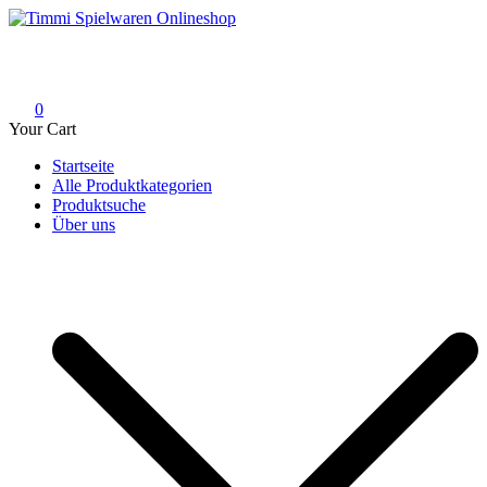
Skip
to
Timmi Spielwaren Onlineshop
Ihr Fachhändler für Spielwaren, Modellbau & RC, Babyartikel &
content
Trendartikel
0
Your Cart
Startseite
Alle Produktkategorien
Produktsuche
Über uns