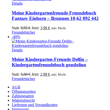
Details
Meine Kindergartenfreunde Freundebuch
Fantasy Einhorn – Brunnen 10-62 092 442
Ursprünglicher
Aktueller
Statt:
9,95
€
Jetzt:
3,99
€
inkl. MwSt
Preis
Preis
Freundebücher
war:
ist:
-40%
9,95 €
3,99 €.
Details
Meine Kindergarten-Freunde Delfin –
Kindergartenfreundebuch gondolino
Ursprünglicher
Aktueller
Statt:
5,00
€
Jetzt:
2,99
€
inkl. MwSt
Preis
Preis
Freundebücher
war:
ist:
AGB
5,00 €
2,99 €.
Öffnungszeiten
Zahlungsarten
Widerrufsrecht
Lieferung und Versandkosten
Impressum