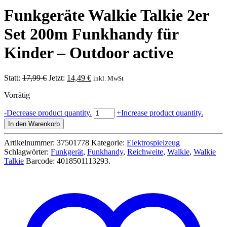
Funkgeräte Walkie Talkie 2er
Set 200m Funkhandy für
Kinder – Outdoor active
Ursprünglicher
Aktueller
Statt:
17,99
€
Jetzt:
14,49
€
inkl. MwSt
Preis
Preis
Vorrätig
war:
ist:
17,99 €
14,49 €.
Funkgeräte
-
Decrease product quantity.
+
Increase product quantity.
Walkie
In den Warenkorb
Talkie
2er
Artikelnummer:
37501778
Kategorie:
Elektrospielzeug
Set
Schlagwörter:
Funkgerät
,
Funkhandy
,
Reichweite
,
Walkie
,
Walkie
200m
Talkie
Barcode:
4018501113293
.
Funkhandy
für
Kinder
-
Outdoor
active
Menge