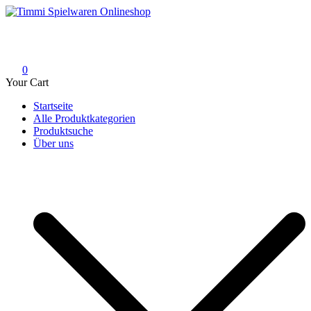
Skip
to
Timmi Spielwaren Onlineshop
Ihr Fachhändler für Spielwaren, Modellbau & RC, Babyartikel &
content
Trendartikel
0
Your Cart
Startseite
Alle Produktkategorien
Produktsuche
Über uns