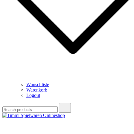
Wunschliste
Warenkorb
Logout
Search
for:
Timmi Spielwaren Onlineshop
Ihr Fachhändler für Spielwaren, Modellbau & RC, Babyartikel &
Trendartikel