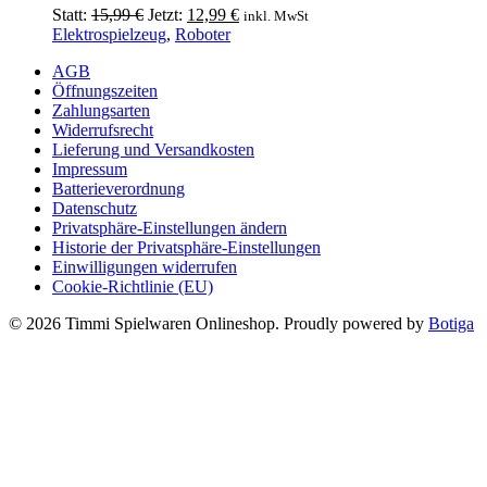
Ursprünglicher
Aktueller
Statt:
15,99
€
Jetzt:
12,99
€
inkl. MwSt
Preis
Preis
Elektrospielzeug
,
Roboter
war:
ist:
AGB
15,99 €
12,99 €.
Öffnungszeiten
Zahlungsarten
Widerrufsrecht
Lieferung und Versandkosten
Impressum
Batterieverordnung
Datenschutz
Privatsphäre-Einstellungen ändern
Historie der Privatsphäre-Einstellungen
Einwilligungen widerrufen
Cookie-Richtlinie (EU)
© 2026 Timmi Spielwaren Onlineshop. Proudly powered by
Botiga