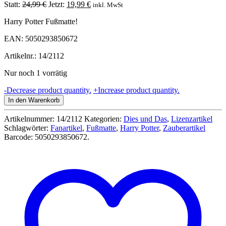
Ursprünglicher
Aktueller
Statt:
24,99
€
Jetzt:
19,99
€
inkl. MwSt
Preis
Preis
Harry Potter Fußmatte!
war:
ist:
24,99 €
19,99 €.
EAN: 5050293850672
Artikelnr.: 14/2112
Nur noch 1 vorrätig
Fussmatte
-
Decrease product quantity.
+
Increase product quantity.
Harry
In den Warenkorb
Potter
Alohomora
Artikelnummer:
14/2112
Kategorien:
Dies und Das
,
Lizenzartikel
60x40cm
Schlagwörter:
Fanartikel
,
Fußmatte
,
Harry Potter
,
Zauberartikel
Menge
Barcode:
5050293850672
.