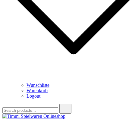
Wunschliste
Warenkorb
Logout
Search
for:
Timmi Spielwaren Onlineshop
Ihr Fachhändler für Spielwaren, Modellbau & RC, Babyartikel &
Trendartikel