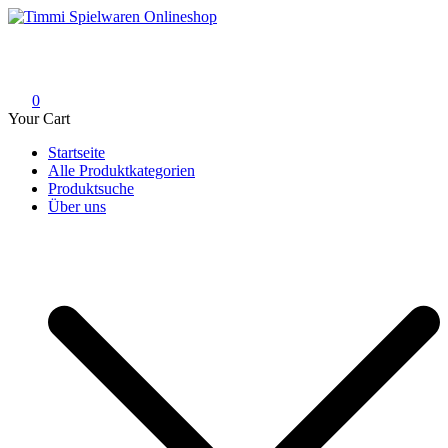
Skip
to
Timmi Spielwaren Onlineshop
Ihr Fachhändler für Spielwaren, Modellbau & RC, Babyartikel &
content
Trendartikel
0
Your Cart
Startseite
Alle Produktkategorien
Produktsuche
Über uns