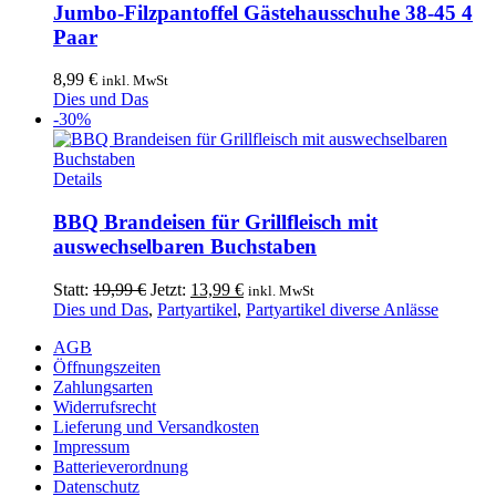
Jumbo-Filzpantoffel Gästehausschuhe 38-45 4
Paar
8,99
€
inkl. MwSt
Dies und Das
-30%
Details
BBQ Brandeisen für Grillfleisch mit
auswechselbaren Buchstaben
Ursprünglicher
Aktueller
Statt:
19,99
€
Jetzt:
13,99
€
inkl. MwSt
Preis
Preis
Dies und Das
,
Partyartikel
,
Partyartikel diverse Anlässe
war:
ist:
AGB
19,99 €
13,99 €.
Öffnungszeiten
Zahlungsarten
Widerrufsrecht
Lieferung und Versandkosten
Impressum
Batterieverordnung
Datenschutz