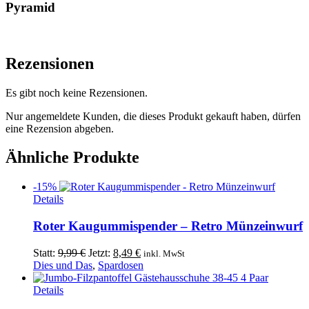
Pyramid
Rezensionen
Es gibt noch keine Rezensionen.
Nur angemeldete Kunden, die dieses Produkt gekauft haben, dürfen
eine Rezension abgeben.
Ähnliche Produkte
-15%
Details
Roter Kaugummispender – Retro Münzeinwurf
Ursprünglicher
Aktueller
Statt:
9,99
€
Jetzt:
8,49
€
inkl. MwSt
Preis
Preis
Dies und Das
,
Spardosen
war:
ist:
9,99 €
8,49 €.
Details