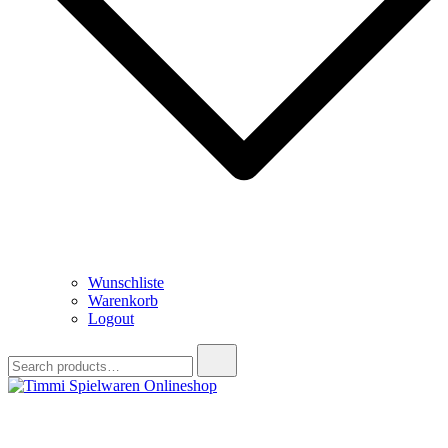
Wunschliste
Warenkorb
Logout
Search
for:
Timmi Spielwaren Onlineshop
Ihr Fachhändler für Spielwaren, Modellbau & RC, Babyartikel &
Trendartikel