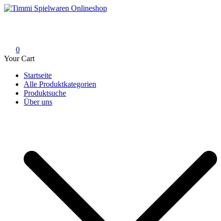
Skip
to
Timmi Spielwaren Onlineshop
Ihr Fachhändler für Spielwaren, Modellbau & RC, Babyartikel &
content
Trendartikel
0
Your Cart
Startseite
Alle Produktkategorien
Produktsuche
Über uns