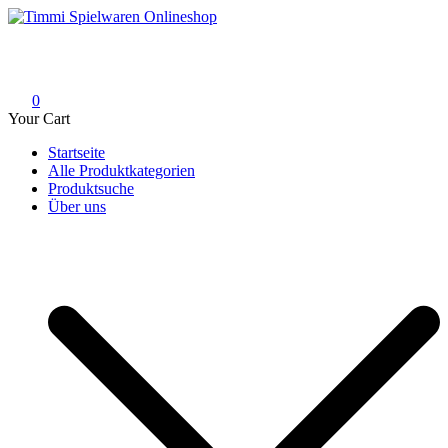
Skip
to
Timmi Spielwaren Onlineshop
Ihr Fachhändler für Spielwaren, Modellbau & RC, Babyartikel &
content
Trendartikel
0
Your Cart
Startseite
Alle Produktkategorien
Produktsuche
Über uns