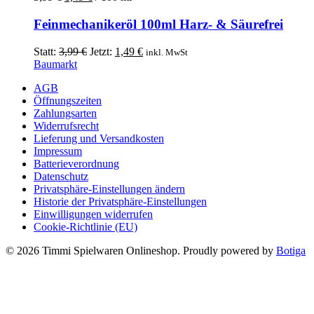
Produktseite
gewählt
Feinmechanikeröl 100ml Harz- & Säurefrei
werden
Ursprünglicher
Aktueller
Statt:
3,99
€
Jetzt:
1,49
€
inkl. MwSt
Preis
Preis
Baumarkt
war:
ist:
AGB
3,99 €
1,49 €.
Öffnungszeiten
Zahlungsarten
Widerrufsrecht
Lieferung und Versandkosten
Impressum
Batterieverordnung
Datenschutz
Privatsphäre-Einstellungen ändern
Historie der Privatsphäre-Einstellungen
Einwilligungen widerrufen
Cookie-Richtlinie (EU)
© 2026 Timmi Spielwaren Onlineshop. Proudly powered by
Botiga