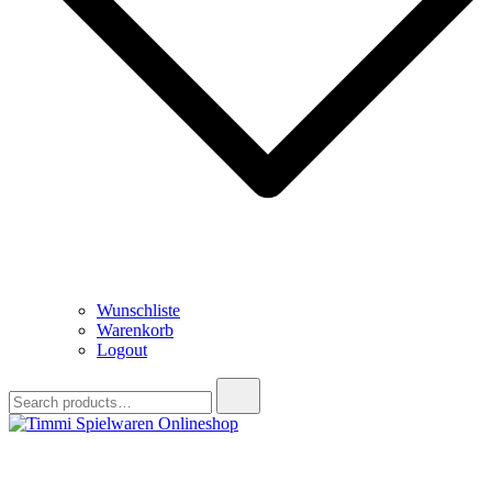
Wunschliste
Warenkorb
Logout
Search
for:
Timmi Spielwaren Onlineshop
Ihr Fachhändler für Spielwaren, Modellbau & RC, Babyartikel &
Trendartikel