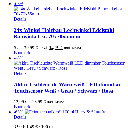
-63%
Details
24x Winkel Holzbau Lochwinkel Edelstahl
Bauwinkel ca. 70x70x55mm
Ursprünglicher
Aktueller
Statt:
39,99
€
Jetzt:
14,79
€
inkl. MwSt
Preis
Preis
Baumarkt
war:
ist:
-48%
39,99 €
14,79 €.
Dieses
Details
Produkt
weist
Akku Tischleuchte Warmweiß LED dimmbar
mehrere
Touchsensor Weiß / Grau / Schwarz / Rosa
Varianten
auf.
12,99
€
–
13,99
€
inkl. MwSt
Die
Baumarkt
Optionen
-63%
können
Details
auf
der
3,99
€
1,49
€
/
100
ml