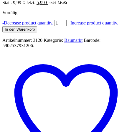
Ursprünglicher
Aktueller
Statt:
9,99
€
Jetzt:
5,99
€
inkl. MwSt
Preis
Preis
Vorrätig
war:
ist:
9,99 €
5,99 €.
Gießkanne
-
Decrease product quantity.
+
Increase product quantity.
10L
In den Warenkorb
robuster
Kunststoff
Artikelnummer:
3120
Kategorie:
Baumarkt
Barcode:
mit
5902537931206
.
Brause
Menge