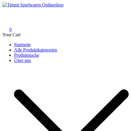
Skip
to
Timmi Spielwaren Onlineshop
Ihr Fachhändler für Spielwaren, Modellbau & RC, Babyartikel &
content
Trendartikel
0
Your Cart
Startseite
Alle Produktkategorien
Produktsuche
Über uns