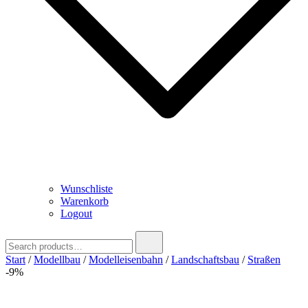
Wunschliste
Warenkorb
Logout
Search
for:
Start
/
Modellbau
/
Modelleisenbahn
/
Landschaftsbau
/
Straßen
-9%