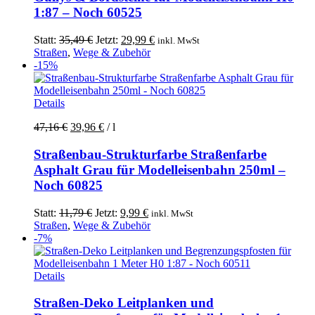
1:87 – Noch 60525
Ursprünglicher
Aktueller
Statt:
35,49
€
Jetzt:
29,99
€
inkl. MwSt
Preis
Preis
Straßen
,
Wege & Zubehör
war:
ist:
-15%
35,49 €
29,99 €.
Details
47,16
€
39,96
€
/
l
Straßenbau-Strukturfarbe Straßenfarbe
Asphalt Grau für Modelleisenbahn 250ml –
Noch 60825
Ursprünglicher
Aktueller
Statt:
11,79
€
Jetzt:
9,99
€
inkl. MwSt
Preis
Preis
Straßen
,
Wege & Zubehör
war:
ist:
-7%
11,79 €
9,99 €.
Details
Straßen-Deko Leitplanken und