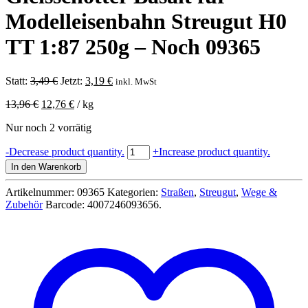
Modelleisenbahn Streugut H0
TT 1:87 250g – Noch 09365
Ursprünglicher
Aktueller
Statt:
3,49
€
Jetzt:
3,19
€
inkl. MwSt
Preis
Preis
13,96
€
12,76
€
/
kg
war:
ist:
3,49 €
3,19 €.
Nur noch 2 vorrätig
Gleisschotter
-
Decrease product quantity.
+
Increase product quantity.
Basalt
In den Warenkorb
für
Modelleisenbahn
Artikelnummer:
09365
Kategorien:
Straßen
,
Streugut
,
Wege &
Streugut
Zubehör
Barcode:
4007246093656
.
H0
TT
1:87
250g
-
Noch
09365
Menge