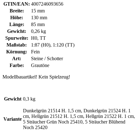
GTIN/EAN:
4007246093656
Breite:
15 mm
Höhe:
130 mm
Länge:
85 mm
Gewicht:
0,26 kg
Spurweite:
H0, TT
Maßstab:
1:87 (H0), 1:120 (TT)
Körnung:
Fein
Art:
Steine / Schotter
Farbe:
Grautöne
Modellbauartikel! Kein Spielzeug!
Gewicht
0,3 kg
Dunkelgrün 21514 H. 1,5 cm, Dunkelgrün 21524 H. 1
cm, Hellgrün 21512 H. 1,5 cm, Hellgrün 21522 H. 1 cm,
Variante
5 Sträucher Grün Noch 25410, 5 Sträucher Blühend
Noch 25420