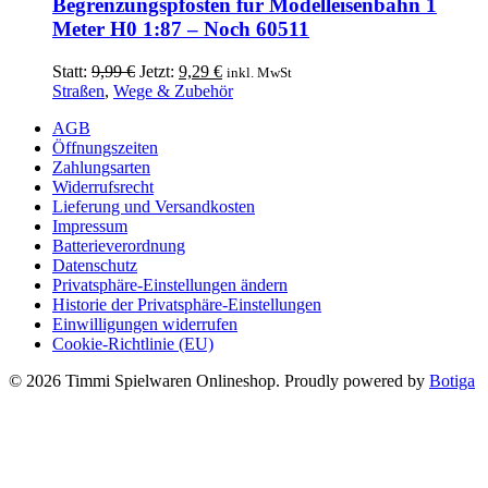
Begrenzungspfosten für Modelleisenbahn 1
Meter H0 1:87 – Noch 60511
Ursprünglicher
Aktueller
Statt:
9,99
€
Jetzt:
9,29
€
inkl. MwSt
Preis
Preis
Straßen
,
Wege & Zubehör
war:
ist:
AGB
9,99 €
9,29 €.
Öffnungszeiten
Zahlungsarten
Widerrufsrecht
Lieferung und Versandkosten
Impressum
Batterieverordnung
Datenschutz
Privatsphäre-Einstellungen ändern
Historie der Privatsphäre-Einstellungen
Einwilligungen widerrufen
Cookie-Richtlinie (EU)
© 2026 Timmi Spielwaren Onlineshop. Proudly powered by
Botiga