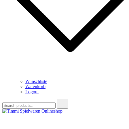
Wunschliste
Warenkorb
Logout
Search
for:
Timmi Spielwaren Onlineshop
Ihr Fachhändler für Spielwaren, Modellbau & RC, Babyartikel &
Trendartikel