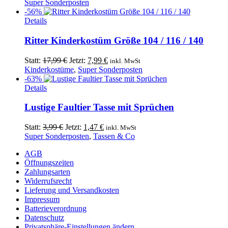
Preis
Preis
Super Sonderposten
war:
ist:
-56%
Dieses
14,99 €
7,49 €.
Details
Produkt
weist
Ritter Kinderkostüm Größe 104 / 116 / 140
mehrere
Varianten
Ursprünglicher
Aktueller
Statt:
17,99
€
Jetzt:
7,99
€
inkl. MwSt
auf.
Preis
Preis
Kinderkostüme
,
Super Sonderposten
Die
war:
ist:
-63%
Optionen
Dieses
17,99 €
7,99 €.
Details
können
Produkt
auf
weist
Lustige Faultier Tasse mit Sprüchen
der
mehrere
Produktseite
Varianten
Ursprünglicher
Aktueller
Statt:
3,99
€
Jetzt:
1,47
€
inkl. MwSt
gewählt
auf.
Preis
Preis
Super Sonderposten
,
Tassen & Co
werden
Die
war:
ist:
Optionen
AGB
3,99 €
1,47 €.
können
Öffnungszeiten
auf
Zahlungsarten
der
Widerrufsrecht
Produktseite
Lieferung und Versandkosten
gewählt
Impressum
werden
Batterieverordnung
Datenschutz
Privatsphäre-Einstellungen ändern