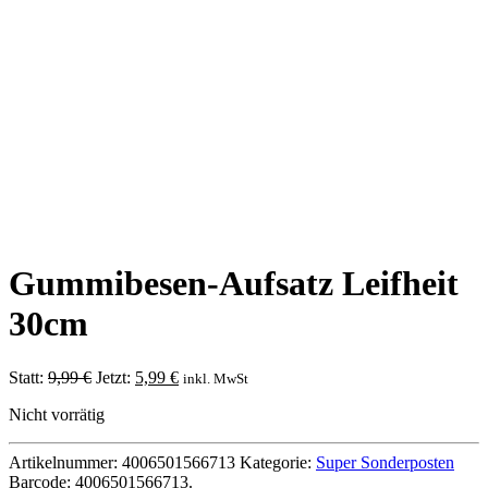
Gummibesen-Aufsatz Leifheit
30cm
Ursprünglicher
Aktueller
Statt:
9,99
€
Jetzt:
5,99
€
inkl. MwSt
Preis
Preis
Nicht vorrätig
war:
ist:
9,99 €
5,99 €.
Artikelnummer:
4006501566713
Kategorie:
Super Sonderposten
Barcode:
4006501566713
.