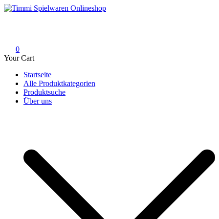
Skip
to
Timmi Spielwaren Onlineshop
Ihr Fachhändler für Spielwaren, Modellbau & RC, Babyartikel &
content
Trendartikel
0
Your Cart
Startseite
Alle Produktkategorien
Produktsuche
Über uns