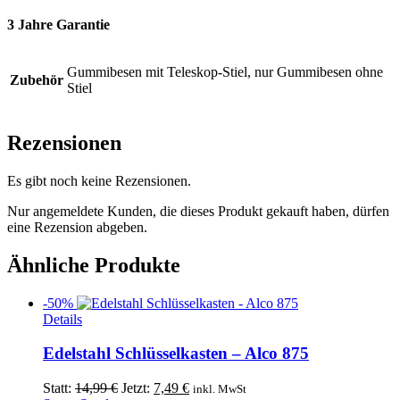
3 Jahre Garantie
Gummibesen mit Teleskop-Stiel, nur Gummibesen ohne
Zubehör
Stiel
Rezensionen
Es gibt noch keine Rezensionen.
Nur angemeldete Kunden, die dieses Produkt gekauft haben, dürfen
eine Rezension abgeben.
Ähnliche Produkte
-50%
Details
Edelstahl Schlüsselkasten – Alco 875
Ursprünglicher
Aktueller
Statt:
14,99
€
Jetzt:
7,49
€
inkl. MwSt