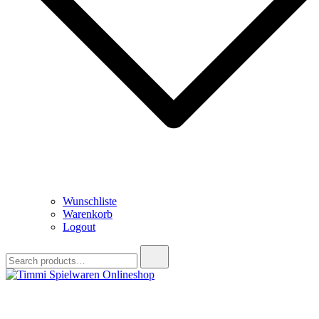
Wunschliste
Warenkorb
Logout
Search
for:
Timmi Spielwaren Onlineshop
Ihr Fachhändler für Spielwaren, Modellbau & RC, Babyartikel &
Trendartikel