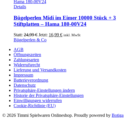
Details
Bügelperlen Midi im Eimer 10000 Stück + 3
Stiftplatten – Hama 180-00V24
Ursprünglicher
Aktueller
Statt:
24,99
€
Jetzt:
16,99
€
inkl. MwSt
Preis
Preis
Bügelperlen & Co
war:
ist:
AGB
24,99 €
16,99 €.
Öffnungszeiten
Zahlungsarten
Widerrufsrecht
Lieferung und Versandkosten
Impressum
Batterieverordnung
Datenschutz
Privatsphäre-Einstellungen ändern
Historie der Privatsphäre-Einstellungen
Einwilligungen widerrufen
Cookie-Richtlinie (EU)
© 2026 Timmi Spielwaren Onlineshop. Proudly powered by
Botiga