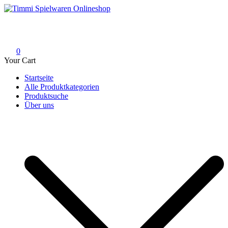
Skip
to
Timmi Spielwaren Onlineshop
Ihr Fachhändler für Spielwaren, Modellbau & RC, Babyartikel &
content
Trendartikel
0
Your Cart
Startseite
Alle Produktkategorien
Produktsuche
Über uns