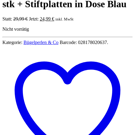
stk + Stiftplatten in Dose Blau
Ursprünglicher
Aktueller
Statt:
29,99
€
Jetzt:
24,99
€
inkl. MwSt
Preis
Preis
Nicht vorrätig
war:
ist:
29,99 €
24,99 €.
Kategorie:
Bügelperlen & Co
Barcode:
028178020637
.