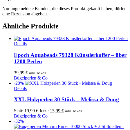
Nur angemeldete Kunden, die dieses Produkt gekauft haben, dürfen
eine Rezension abgeben.
Ähnliche Produkte
Details
Epoch Aquabeads 79328 Künstlerkoffer – über
1200 Perlen
39,99
€
inkl. MwSt
Bügelperlen & Co
-20%
Details
XXL Holzperlen 30 Stück – Melissa & Doug
Ursprünglicher
Aktueller
Statt:
19,99
€
Jetzt:
15,99
€
inkl. MwSt
Preis
Preis
Bügelperlen & Co
war:
ist:
-32%
19,99 €
15,99 €.