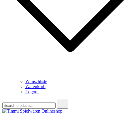
Wunschliste
Warenkorb
Logout
Search
for:
Timmi Spielwaren Onlineshop
Ihr Fachhändler für Spielwaren, Modellbau & RC, Babyartikel &
Trendartikel