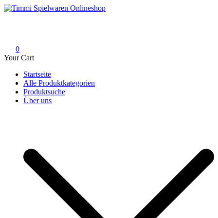
Skip
to
Timmi Spielwaren Onlineshop
Ihr Fachhändler für Spielwaren, Modellbau & RC, Babyartikel &
content
Trendartikel
0
Your Cart
Startseite
Alle Produktkategorien
Produktsuche
Über uns