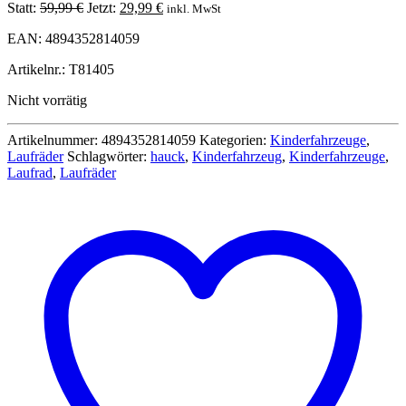
Ursprünglicher
Aktueller
Statt:
59,99
€
Jetzt:
29,99
€
inkl. MwSt
Preis
Preis
EAN: 4894352814059
war:
ist:
59,99 €
29,99 €.
Artikelnr.: T81405
Nicht vorrätig
Artikelnummer:
4894352814059
Kategorien:
Kinderfahrzeuge
,
Laufräder
Schlagwörter:
hauck
,
Kinderfahrzeug
,
Kinderfahrzeuge
,
Laufrad
,
Laufräder