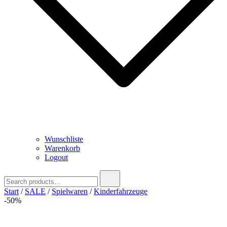
Wunschliste
Warenkorb
Logout
Search
for:
Start
/
SALE
/
Spielwaren
/
Kinderfahrzeuge
-50%