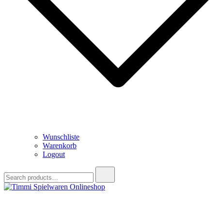
Wunschliste
Warenkorb
Logout
Search
for:
Timmi Spielwaren Onlineshop
Ihr Fachhändler für Spielwaren, Modellbau & RC, Babyartikel &
Trendartikel