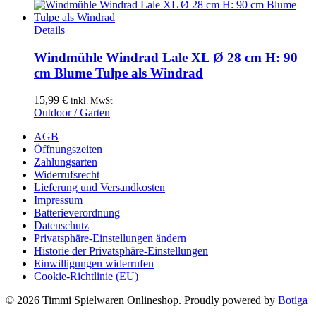
war:
ist:
18,99 €
7,99 €.
Details
Windmühle Windrad Lale XL Ø 28 cm H: 90
cm Blume Tulpe als Windrad
15,99
€
inkl. MwSt
Outdoor / Garten
AGB
Öffnungszeiten
Zahlungsarten
Widerrufsrecht
Lieferung und Versandkosten
Impressum
Batterieverordnung
Datenschutz
Privatsphäre-Einstellungen ändern
Historie der Privatsphäre-Einstellungen
Einwilligungen widerrufen
Cookie-Richtlinie (EU)
© 2026 Timmi Spielwaren Onlineshop. Proudly powered by
Botiga