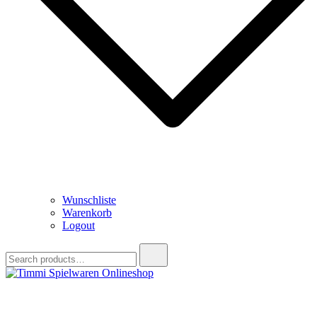
Wunschliste
Warenkorb
Logout
Search
for:
Timmi Spielwaren Onlineshop
Ihr Fachhändler für Spielwaren, Modellbau & RC, Babyartikel &
Trendartikel