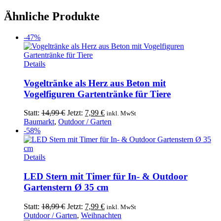
Ähnliche Produkte
-47%
Details
Vogeltränke als Herz aus Beton mit
Vogelfiguren Gartentränke für Tiere
Ursprünglicher
Aktueller
Statt:
14,99
€
Jetzt:
7,99
€
inkl. MwSt
Preis
Preis
Baumarkt
,
Outdoor / Garten
war:
ist:
-58%
14,99 €
7,99 €.
Details
LED Stern mit Timer für In- & Outdoor
Gartenstern Ø 35 cm
Ursprünglicher
Aktueller
Statt:
18,99
€
Jetzt:
7,99
€
inkl. MwSt
Preis
Preis
Outdoor / Garten
,
Weihnachten