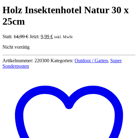
Holz Insektenhotel Natur 30 x
25cm
Ursprünglicher
Aktueller
Statt:
14,99
€
Jetzt:
9,99
€
inkl. MwSt
Preis
Preis
Nicht vorrätig
war:
ist:
14,99 €
9,99 €.
Artikelnummer:
220300
Kategorien:
Outdoor / Garten
,
Super
Sonderposten