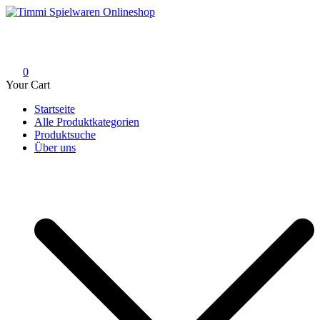
Skip
to
Timmi Spielwaren Onlineshop
Ihr Fachhändler für Spielwaren, Modellbau & RC, Babyartikel &
content
Trendartikel
0
Your Cart
Startseite
Alle Produktkategorien
Produktsuche
Über uns