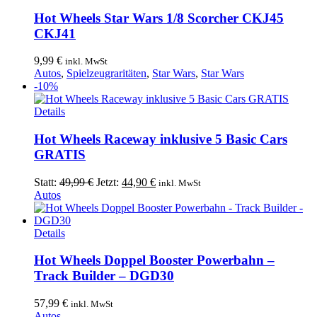
Hot Wheels Star Wars 1/8 Scorcher CKJ45
CKJ41
9,99
€
inkl. MwSt
Autos
,
Spielzeugraritäten
,
Star Wars
,
Star Wars
-10%
Details
Hot Wheels Raceway inklusive 5 Basic Cars
GRATIS
Ursprünglicher
Aktueller
Statt:
49,99
€
Jetzt:
44,90
€
inkl. MwSt
Preis
Preis
Autos
war:
ist:
49,99 €
44,90 €.
Details
Hot Wheels Doppel Booster Powerbahn –
Track Builder – DGD30
57,99
€
inkl. MwSt
Autos