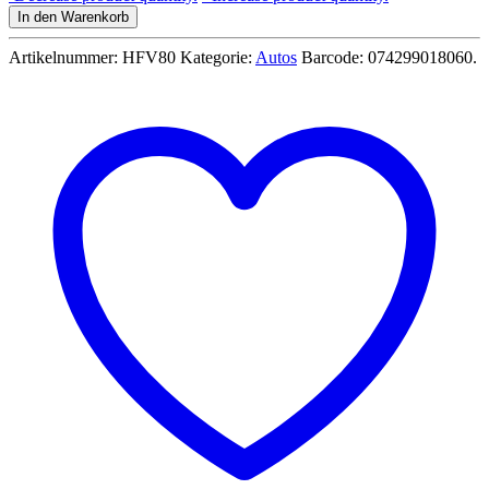
Wheels
In den Warenkorb
5er
Pack
Artikelnummer:
HFV80
Kategorie:
Autos
Barcode:
074299018060
.
Motor
Show
1:64
-
Mattel
01806
-
HFV80
Menge