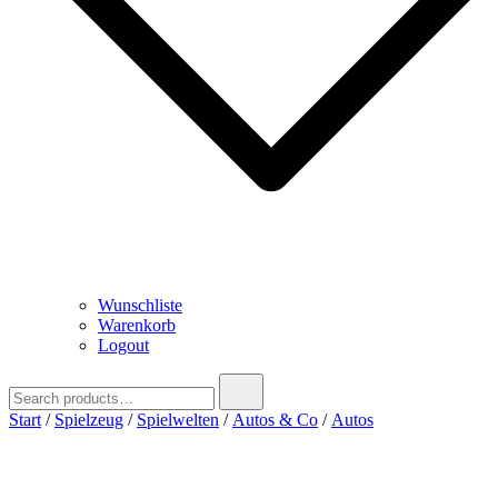
Wunschliste
Warenkorb
Logout
Search
for:
Start
/
Spielzeug
/
Spielwelten
/
Autos & Co
/
Autos