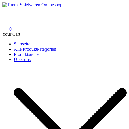
Skip
to
Timmi Spielwaren Onlineshop
Ihr Fachhändler für Spielwaren, Modellbau & RC, Babyartikel &
content
Trendartikel
0
Your Cart
Startseite
Alle Produktkategorien
Produktsuche
Über uns