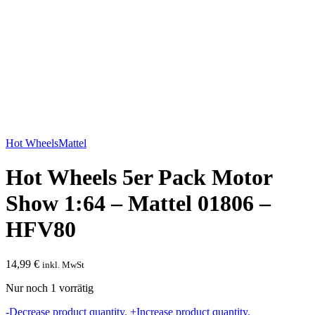
Hot Wheels
Mattel
Hot Wheels 5er Pack Motor
Show 1:64 – Mattel 01806 –
HFV80
14,99
€
inkl. MwSt
Nur noch 1 vorrätig
Hot
-
Decrease product quantity.
+
Increase product quantity.