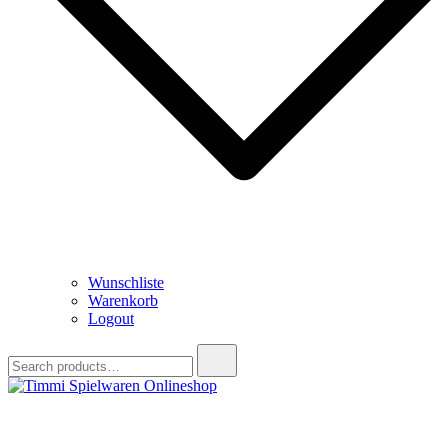
Wunschliste
Warenkorb
Logout
Search
for:
Timmi Spielwaren Onlineshop
Ihr Fachhändler für Spielwaren, Modellbau & RC, Babyartikel &
Trendartikel