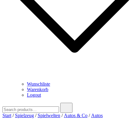
Wunschliste
Warenkorb
Logout
Search
for:
Start
/
Spielzeug
/
Spielwelten
/
Autos & Co
/
Autos