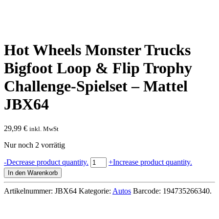
Hot Wheels Monster Trucks
Bigfoot Loop & Flip Trophy
Challenge-Spielset – Mattel
JBX64
29,99
€
inkl. MwSt
Nur noch 2 vorrätig
Hot
-
Decrease product quantity.
+
Increase product quantity.
Wheels
In den Warenkorb
Monster
Trucks
Artikelnummer:
JBX64
Kategorie:
Autos
Barcode:
194735266340
.
Bigfoot
Loop
&