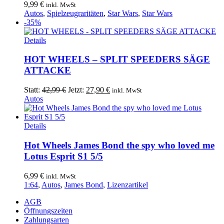
9,99
€
inkl. MwSt
Autos
,
Spielzeugraritäten
,
Star Wars
,
Star Wars
-35%
Details
HOT WHEELS – SPLIT SPEEDERS SÄGE
ATTACKE
Ursprünglicher
Aktueller
Statt:
42,99
€
Jetzt:
27,90
€
inkl. MwSt
Preis
Preis
Autos
war:
ist:
42,99 €
27,90 €.
Details
Hot Wheels James Bond the spy who loved me
Lotus Esprit S1 5/5
6,99
€
inkl. MwSt
1:64
,
Autos
,
James Bond
,
Lizenzartikel
AGB
Öffnungszeiten
Zahlungsarten