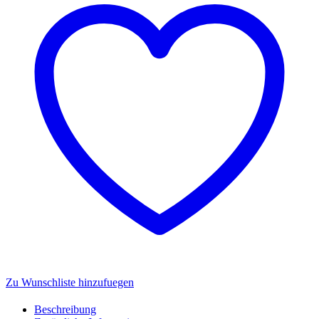
Flip
Trophy
Challenge-
Spielset
-
Mattel
JBX64
Menge
Zu Wunschliste hinzufuegen
Beschreibung