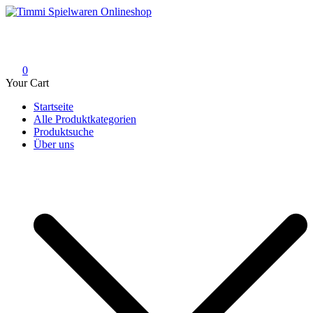
Skip
to
Timmi Spielwaren Onlineshop
Ihr Fachhändler für Spielwaren, Modellbau & RC, Babyartikel &
content
Trendartikel
0
Your Cart
Startseite
Alle Produktkategorien
Produktsuche
Über uns