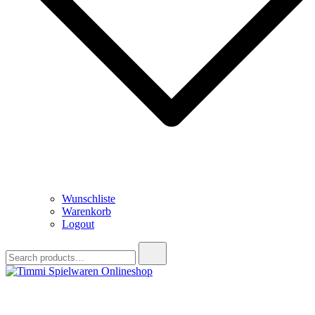
Wunschliste
Warenkorb
Logout
Search
for:
Timmi Spielwaren Onlineshop
Ihr Fachhändler für Spielwaren, Modellbau & RC, Babyartikel &
Trendartikel