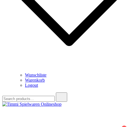
Wunschliste
Warenkorb
Logout
Search
for:
Timmi Spielwaren Onlineshop
Ihr Fachhändler für Spielwaren, Modellbau & RC, Babyartikel &
Trendartikel