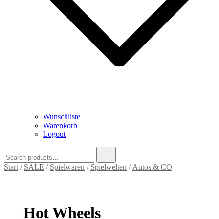
Wunschliste
Warenkorb
Logout
Search
for:
Start
/
SALE
/
Spielwaren
/
Spielwelten
/
Autos & CO
Hot Wheels