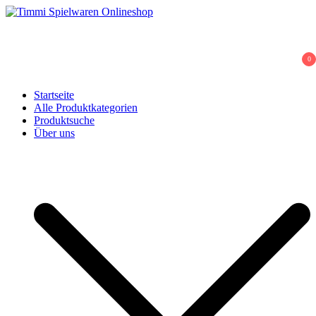
Skip
to
Timmi Spielwaren Onlineshop
Ihr Fachhändler für Spielwaren, Modellbau & RC, Babyartikel &
content
Trendartikel
0
Startseite
Alle Produktkategorien
Produktsuche
Über uns