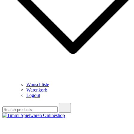
Wunschliste
Warenkorb
Logout
Search
for:
Timmi Spielwaren Onlineshop
Ihr Fachhändler für Spielwaren, Modellbau & RC, Babyartikel &
Trendartikel