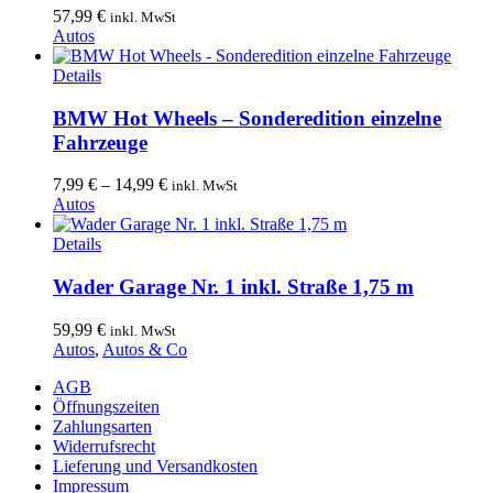
57,99
€
inkl. MwSt
Autos
Dieses
Details
Produkt
weist
BMW Hot Wheels – Sonderedition einzelne
mehrere
Fahrzeuge
Varianten
auf.
7,99
€
–
14,99
€
inkl. MwSt
Die
Autos
Optionen
können
Details
auf
der
Wader Garage Nr. 1 inkl. Straße 1,75 m
Produktseite
gewählt
59,99
€
inkl. MwSt
werden
Autos
,
Autos & Co
AGB
Öffnungszeiten
Zahlungsarten
Widerrufsrecht
Lieferung und Versandkosten
Impressum