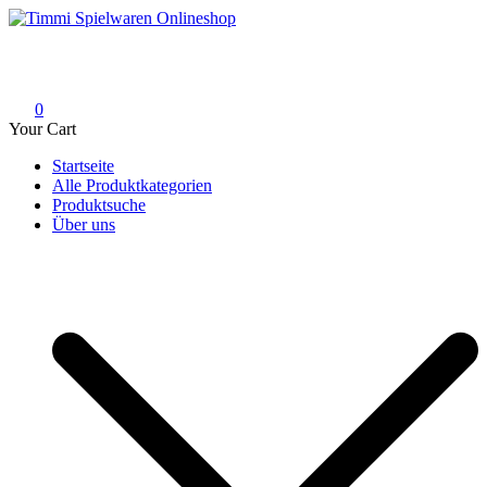
Skip
to
Timmi Spielwaren Onlineshop
Ihr Fachhändler für Spielwaren, Modellbau & RC, Babyartikel &
content
Trendartikel
0
Your Cart
Startseite
Alle Produktkategorien
Produktsuche
Über uns