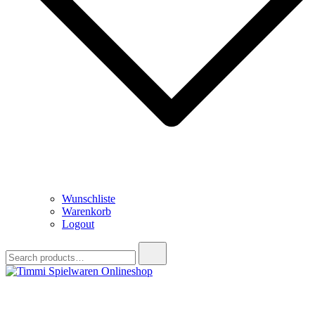
Wunschliste
Warenkorb
Logout
Search
for:
Timmi Spielwaren Onlineshop
Ihr Fachhändler für Spielwaren, Modellbau & RC, Babyartikel &
Trendartikel