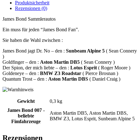
Produktsicherheit
Rezensionen (0)
James Bond Sammlerautos
Ein muss für jeden “James Bond Fan”.
Sie haben die Wahl zwischen :
James Bond jagt Dr. No – den :
Sunbeam Alpine 5
( Sean Connery
)
Goldfinger – den :
Aston Martin DB5
( Sean Connery )
Der Spion, der mich liebte – den :
Lotus Esprit
( Roger Moore )
Goldeneye – den :
BMW Z3 Roadstar
( Pierce Brosnan )
Quantum Trost – den :
Aston Martin DBS
( Daniel Craig )
Gewicht
0,3 kg
James Bond 007 -
Aston Martin DB5, Aston Martin DBS,
beliebte
BMW Z3, Lotus Esprit, Sunbeam Alpine 5
Fimfahrzeuge
Rezensionen