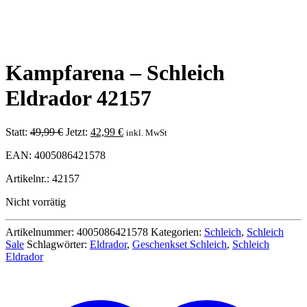
Kampfarena – Schleich
Eldrador 42157
Ursprünglicher
Aktueller
Statt:
49,99
€
Jetzt:
42,99
€
inkl. MwSt
Preis
Preis
EAN: 4005086421578
war:
ist:
49,99 €
42,99 €.
Artikelnr.: 42157
Nicht vorrätig
Artikelnummer:
4005086421578
Kategorien:
Schleich
,
Schleich
Sale
Schlagwörter:
Eldrador
,
Geschenkset Schleich
,
Schleich
Eldrador