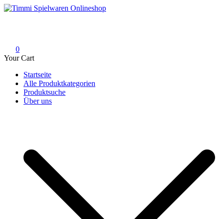
Skip
to
Timmi Spielwaren Onlineshop
Ihr Fachhändler für Spielwaren, Modellbau & RC, Babyartikel &
content
Trendartikel
0
Your Cart
Startseite
Alle Produktkategorien
Produktsuche
Über uns