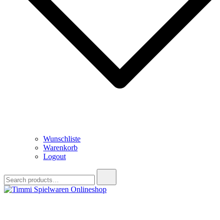
Wunschliste
Warenkorb
Logout
Search
for:
Timmi Spielwaren Onlineshop
Ihr Fachhändler für Spielwaren, Modellbau & RC, Babyartikel &
Trendartikel