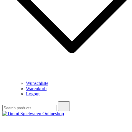
Wunschliste
Warenkorb
Logout
Search
for:
Timmi Spielwaren Onlineshop
Ihr Fachhändler für Spielwaren, Modellbau & RC, Babyartikel &
Trendartikel