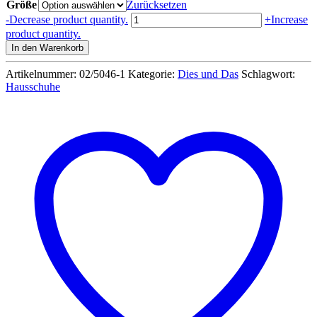
Größe
war:
ist:
Zurücksetzen
12,99 €
9,99 €.
Kinder
-
Decrease product quantity.
+
Increase
Hausschuhe
product quantity.
Ente
In den Warenkorb
31-
36
Artikelnummer:
02/5046-1
Kategorie:
Dies und Das
Schlagwort:
Menge
Hausschuhe