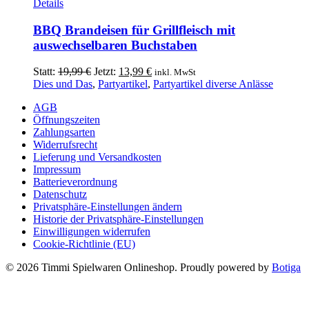
Details
Produktseite
gewählt
BBQ Brandeisen für Grillfleisch mit
werden
auswechselbaren Buchstaben
Ursprünglicher
Aktueller
Statt:
19,99
€
Jetzt:
13,99
€
inkl. MwSt
Preis
Preis
Dies und Das
,
Partyartikel
,
Partyartikel diverse Anlässe
war:
ist:
AGB
19,99 €
13,99 €.
Öffnungszeiten
Zahlungsarten
Widerrufsrecht
Lieferung und Versandkosten
Impressum
Batterieverordnung
Datenschutz
Privatsphäre-Einstellungen ändern
Historie der Privatsphäre-Einstellungen
Einwilligungen widerrufen
Cookie-Richtlinie (EU)
© 2026 Timmi Spielwaren Onlineshop. Proudly powered by
Botiga