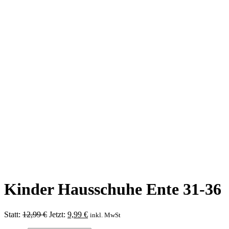
Kinder Hausschuhe Ente 31-36
Ursprünglicher
Aktueller
Statt:
12,99
€
Jetzt:
9,99
€
inkl. MwSt
Preis
Preis