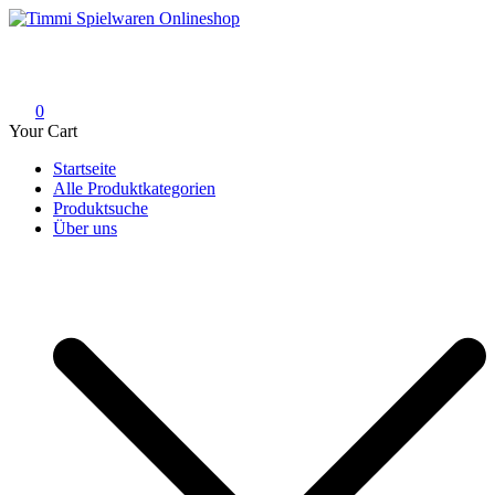
Skip
to
Timmi Spielwaren Onlineshop
Ihr Fachhändler für Spielwaren, Modellbau & RC, Babyartikel &
content
Trendartikel
0
Your Cart
Startseite
Alle Produktkategorien
Produktsuche
Über uns