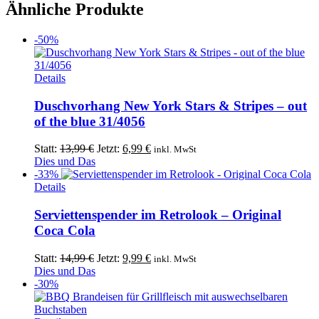
Ähnliche Produkte
-50%
Details
Duschvorhang New York Stars & Stripes – out
of the blue 31/4056
Ursprünglicher
Aktueller
Statt:
13,99
€
Jetzt:
6,99
€
inkl. MwSt
Preis
Preis
Dies und Das
war:
ist:
-33%
Dieses
13,99 €
6,99 €.
Details
Produkt
weist
Serviettenspender im Retrolook – Original
mehrere
Coca Cola
Varianten
auf.
Ursprünglicher
Aktueller
Statt:
14,99
€
Jetzt:
9,99
€
inkl. MwSt
Die
Preis
Preis
Dies und Das
Optionen
war:
ist:
-30%
können
14,99 €
9,99 €.
auf
der