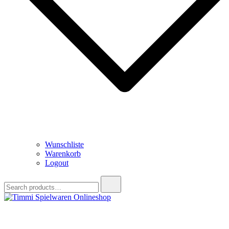
Wunschliste
Warenkorb
Logout
Search
for:
Timmi Spielwaren Onlineshop
Ihr Fachhändler für Spielwaren, Modellbau & RC, Babyartikel &
Trendartikel