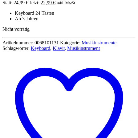
Ursprünglicher
Aktueller
Statt:
24,99
€
Jetzt:
22,99
€
inkl. MwSt
Preis
Preis
Keyboard 24 Tasten
war:
ist:
Ab 3 Jahren
24,99 €
22,99 €.
Nicht vorrätig
Artikelnummer:
0068101131
Kategorie:
Musikinstrumente
Schlagwörter:
Keyboard
,
Klavir
,
Musikinstrument