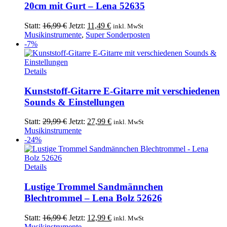
20cm mit Gurt – Lena 52635
Ursprünglicher
Aktueller
Statt:
16,99
€
Jetzt:
11,49
€
inkl. MwSt
Preis
Preis
Musikinstrumente
,
Super Sonderposten
war:
ist:
-7%
16,99 €
11,49 €.
Details
Kunststoff-Gitarre E-Gitarre mit verschiedenen
Sounds & Einstellungen
Ursprünglicher
Aktueller
Statt:
29,99
€
Jetzt:
27,99
€
inkl. MwSt
Preis
Preis
Musikinstrumente
war:
ist:
-24%
29,99 €
27,99 €.
Details
Lustige Trommel Sandmännchen
Blechtrommel – Lena Bolz 52626
Ursprünglicher
Aktueller
Statt:
16,99
€
Jetzt:
12,99
€
inkl. MwSt
Preis
Preis
Musikinstrumente