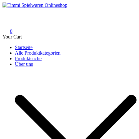
Skip
to
Timmi Spielwaren Onlineshop
Ihr Fachhändler für Spielwaren, Modellbau & RC, Babyartikel &
content
Trendartikel
0
Your Cart
Startseite
Alle Produktkategorien
Produktsuche
Über uns