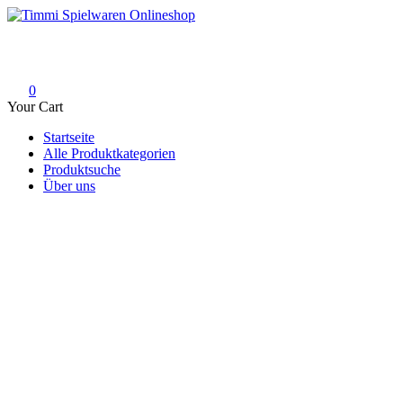
Skip
to
Timmi Spielwaren Onlineshop
Ihr Fachhändler für Spielwaren, Modellbau & RC, Babyartikel & Tren
content
0
Your Cart
Startseite
Alle Produktkategorien
Produktsuche
Über uns