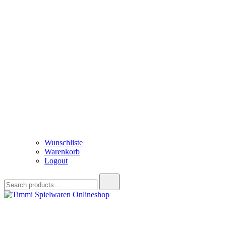
Wunschliste
Warenkorb
Logout
Search
for:
Timmi Spielwaren Onlineshop
Ihr Fachhändler für Spielwaren, Modellbau & RC, Babyartikel & Tren