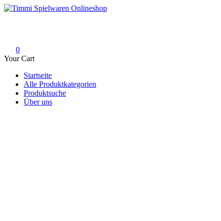
Skip
to
Timmi Spielwaren Onlineshop
Ihr Fachhändler für Spielwaren, Modellbau & RC, Babyartikel & Tren
content
0
Your Cart
Startseite
Alle Produktkategorien
Produktsuche
Über uns