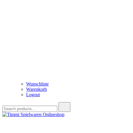
Wunschliste
Warenkorb
Logout
Search
for:
Timmi Spielwaren Onlineshop
Ihr Fachhändler für Spielwaren, Modellbau & RC, Babyartikel & Tren