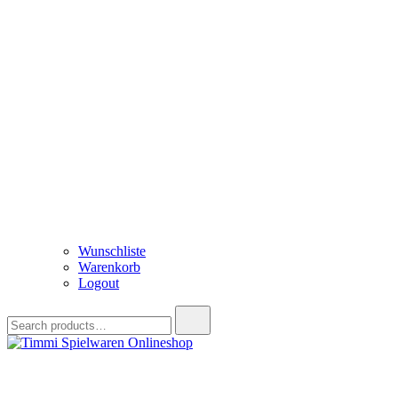
Wunschliste
Warenkorb
Logout
Search
for:
Timmi Spielwaren Onlineshop
Ihr Fachhändler für Spielwaren, Modellbau & RC, Babyartikel & Tren