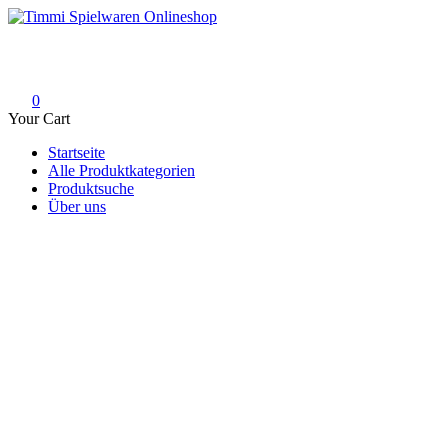
Skip
to
Timmi Spielwaren Onlineshop
Ihr Fachhändler für Spielwaren, Modellbau & RC, Babyartikel & Tren
content
0
Your Cart
Startseite
Alle Produktkategorien
Produktsuche
Über uns