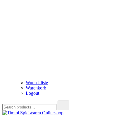
Wunschliste
Warenkorb
Logout
Search
for:
Timmi Spielwaren Onlineshop
Ihr Fachhändler für Spielwaren, Modellbau & RC, Babyartikel & Tren