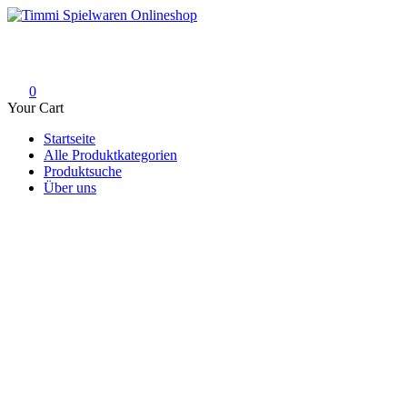
Skip
to
Timmi Spielwaren Onlineshop
Ihr Fachhändler für Spielwaren, Modellbau & RC, Babyartikel & Tren
content
0
Your Cart
Startseite
Alle Produktkategorien
Produktsuche
Über uns