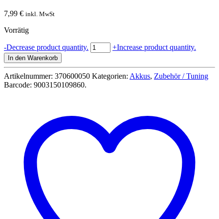
7,99
€
inkl. MwSt
Vorrätig
LiFePo4
-
Decrease product quantity.
+
Increase product quantity.
AKKU
In den Warenkorb
3,2V
700mAH
Artikelnummer:
370600050
Kategorien:
Akkus
,
Zubehör / Tuning
7A
Barcode:
9003150109860
.
Carrera
RC
Auto
Zubehör
-
370600050
Menge