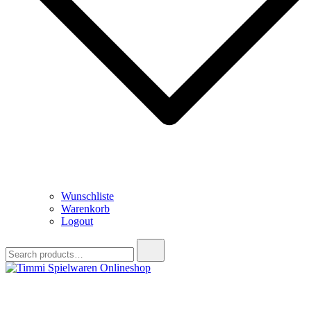
Wunschliste
Warenkorb
Logout
Search
for:
Timmi Spielwaren Onlineshop
Ihr Fachhändler für Spielwaren, Modellbau & RC, Babyartikel &
Trendartikel