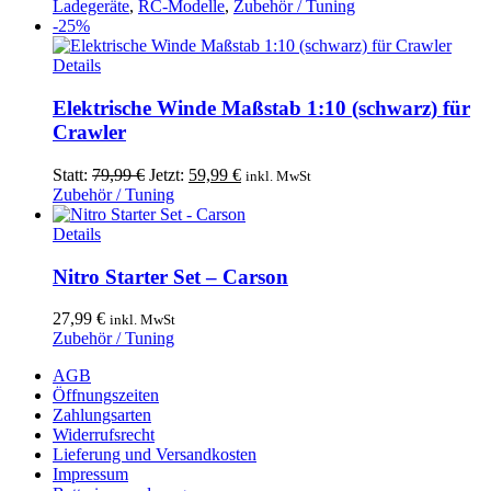
Preis
Preis
Ladegeräte
,
RC-Modelle
,
Zubehör / Tuning
war:
ist:
-25%
94,99 €
49,90 €.
Details
Elektrische Winde Maßstab 1:10 (schwarz) für
Crawler
Ursprünglicher
Aktueller
Statt:
79,99
€
Jetzt:
59,99
€
inkl. MwSt
Preis
Preis
Zubehör / Tuning
war:
ist:
79,99 €
59,99 €.
Details
Nitro Starter Set – Carson
27,99
€
inkl. MwSt
Zubehör / Tuning
AGB
Öffnungszeiten
Zahlungsarten
Widerrufsrecht
Lieferung und Versandkosten
Impressum