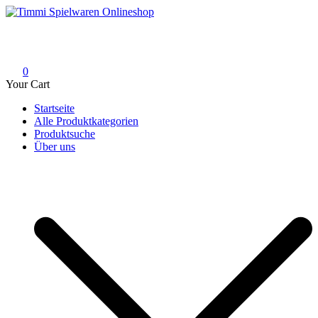
Skip
to
Timmi Spielwaren Onlineshop
Ihr Fachhändler für Spielwaren, Modellbau & RC, Babyartikel &
content
Trendartikel
0
Your Cart
Startseite
Alle Produktkategorien
Produktsuche
Über uns