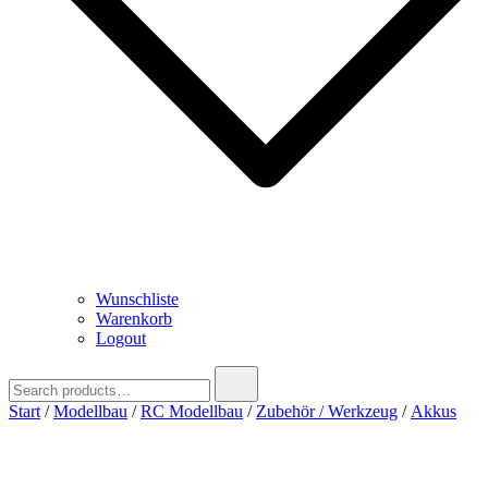
Wunschliste
Warenkorb
Logout
Search
for:
Start
/
Modellbau
/
RC Modellbau
/
Zubehör / Werkzeug
/
Akkus