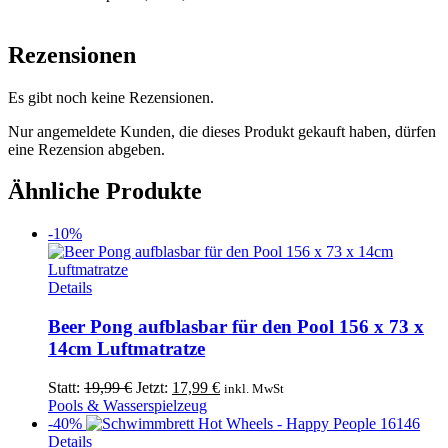
Rezensionen
Es gibt noch keine Rezensionen.
Nur angemeldete Kunden, die dieses Produkt gekauft haben, dürfen
eine Rezension abgeben.
Ähnliche Produkte
-10%
Details
Beer Pong aufblasbar für den Pool 156 x 73 x
14cm Luftmatratze
Ursprünglicher
Aktueller
Statt:
19,99
€
Jetzt:
17,99
€
inkl. MwSt
Preis
Preis
Pools & Wasserspielzeug
war:
ist:
-40%
Dieses
19,99 €
17,99 €.
Details