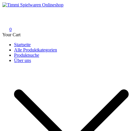
Skip
to
Timmi Spielwaren Onlineshop
Ihr Fachhändler für Spielwaren, Modellbau & RC, Babyartikel &
content
Trendartikel
0
Your Cart
Startseite
Alle Produktkategorien
Produktsuche
Über uns