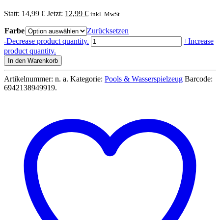
Ursprünglicher
Aktueller
Statt:
14,99
€
Jetzt:
12,99
€
inkl. MwSt
Preis
Preis
Farbe
war:
Zurücksetzen
ist:
14,99 €
12,99 €.
Luftmatratze
-
Decrease product quantity.
+
Increase
mit
product quantity.
Fenster
In den Warenkorb
Fashion
Lounge
Artikelnummer:
n. a.
Kategorie:
Pools & Wasserspielzeug
Barcode:
177
6942138949919
.
x
63
x
16
cm
Transparent
-
Bestway
Menge