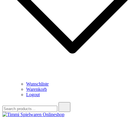
Wunschliste
Warenkorb
Logout
Search
for:
Timmi Spielwaren Onlineshop
Ihr Fachhändler für Spielwaren, Modellbau & RC, Babyartikel &
Trendartikel