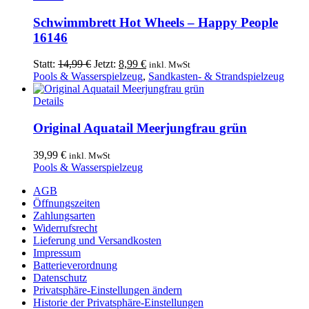
Produkt
weist
Schwimmbrett Hot Wheels – Happy People
mehrere
16146
Varianten
auf.
Ursprünglicher
Aktueller
Statt:
14,99
€
Jetzt:
8,99
€
inkl. MwSt
Die
Preis
Preis
Pools & Wasserspielzeug
,
Sandkasten- & Strandspielzeug
Optionen
war:
ist:
können
14,99 €
8,99 €.
Details
auf
der
Original Aquatail Meerjungfrau grün
Produktseite
gewählt
39,99
€
inkl. MwSt
werden
Pools & Wasserspielzeug
AGB
Öffnungszeiten
Zahlungsarten
Widerrufsrecht
Lieferung und Versandkosten
Impressum
Batterieverordnung
Datenschutz
Privatsphäre-Einstellungen ändern
Historie der Privatsphäre-Einstellungen