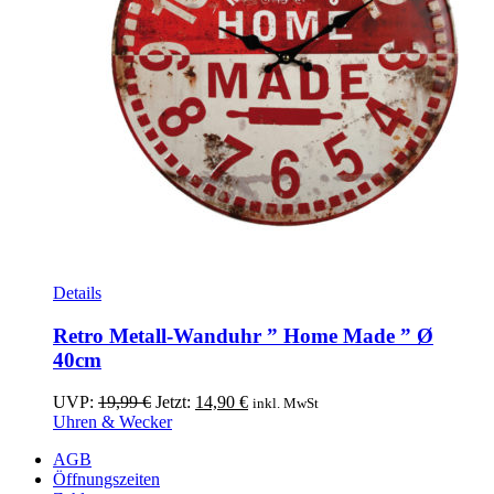
Details
Retro Metall-Wanduhr ” Home Made ” Ø
40cm
Ursprünglicher
Aktueller
UVP:
19,99
€
Jetzt:
14,90
€
inkl. MwSt
Preis
Preis
Uhren & Wecker
war:
ist:
AGB
19,99 €
14,90 €.
Öffnungszeiten