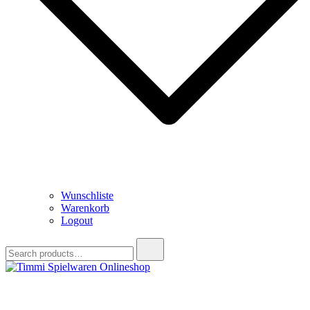
Wunschliste
Warenkorb
Logout
Search
for:
Timmi Spielwaren Onlineshop
Ihr Fachhändler für Spielwaren, Modellbau & RC, Babyartikel &
Trendartikel