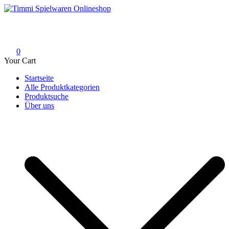
Skip
to
Timmi Spielwaren Onlineshop
Ihr Fachhändler für Spielwaren, Modellbau & RC, Babyartikel &
content
Trendartikel
0
Your Cart
Startseite
Alle Produktkategorien
Produktsuche
Über uns