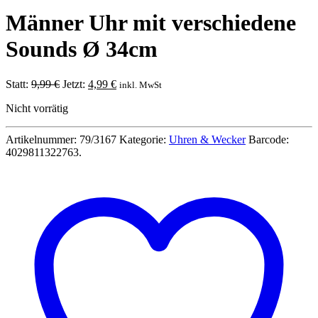
Männer Uhr mit verschiedene
Sounds Ø 34cm
Ursprünglicher
Aktueller
Statt:
9,99
€
Jetzt:
4,99
€
inkl. MwSt
Preis
Preis
Nicht vorrätig
war:
ist:
9,99 €
4,99 €.
Artikelnummer:
79/3167
Kategorie:
Uhren & Wecker
Barcode:
4029811322763
.