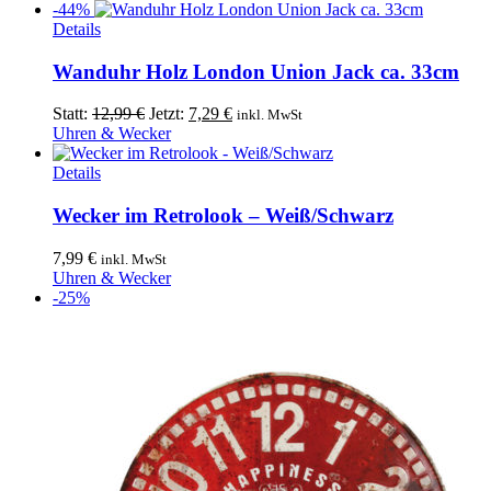
-44%
Details
Wanduhr Holz London Union Jack ca. 33cm
Ursprünglicher
Aktueller
Statt:
12,99
€
Jetzt:
7,29
€
inkl. MwSt
Preis
Preis
Uhren & Wecker
war:
ist:
Dieses
12,99 €
7,29 €.
Details
Produkt
weist
Wecker im Retrolook – Weiß/Schwarz
mehrere
Varianten
7,99
€
inkl. MwSt
auf.
Uhren & Wecker
Die
-25%
Optionen
können
auf
der
Produktseite
gewählt
werden