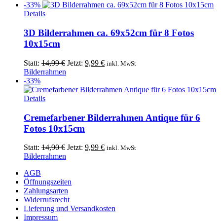
war:
ist:
-33%
14,90 €
9,99 €.
Details
3D Bilderrahmen ca. 69x52cm für 8 Fotos
10x15cm
Ursprünglicher
Aktueller
Statt:
14,99
€
Jetzt:
9,99
€
inkl. MwSt
Preis
Preis
Bilderrahmen
war:
ist:
-33%
14,99 €
9,99 €.
Details
Cremefarbener Bilderrahmen Antique für 6
Fotos 10x15cm
Ursprünglicher
Aktueller
Statt:
14,90
€
Jetzt:
9,99
€
inkl. MwSt
Preis
Preis
Bilderrahmen
war:
ist:
AGB
14,90 €
9,99 €.
Öffnungszeiten
Zahlungsarten
Widerrufsrecht
Lieferung und Versandkosten
Impressum