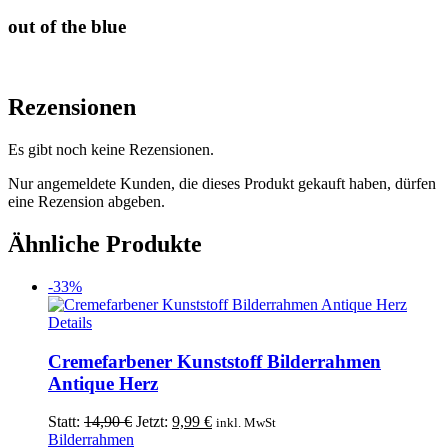
out of the blue
Rezensionen
Es gibt noch keine Rezensionen.
Nur angemeldete Kunden, die dieses Produkt gekauft haben, dürfen
eine Rezension abgeben.
Ähnliche Produkte
-33%
Details
Cremefarbener Kunststoff Bilderrahmen
Antique Herz
Ursprünglicher
Aktueller
Statt:
14,90
€
Jetzt:
9,99
€
inkl. MwSt
Preis
Preis
Bilderrahmen