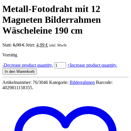
Metall-Fotodraht mit 12
Magneten Bilderrahmen
Wäscheleine 190 cm
Ursprünglicher
Aktueller
Statt:
6,99
€
Jetzt:
4,99
€
inkl. MwSt
Preis
Preis
Vorrätig
war:
ist:
6,99 €
4,99 €.
Metall-
-
Decrease product quantity.
+
Increase product quantity.
Fotodraht
In den Warenkorb
mit
12
Artikelnummer:
76/3046
Kategorie:
Bilderrahmen
Barcode:
Magneten
4029811158355
.
Bilderrahmen
Wäscheleine
190
cm
Menge