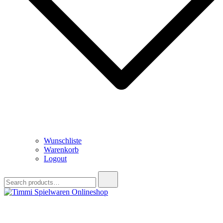
Wunschliste
Warenkorb
Logout
Search
for:
Timmi Spielwaren Onlineshop
Ihr Fachhändler für Spielwaren, Modellbau & RC, Babyartikel &
Trendartikel