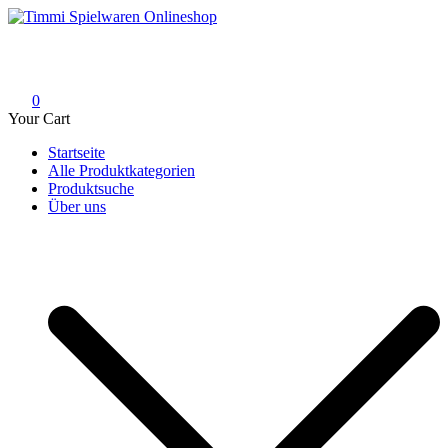
Skip
to
Timmi Spielwaren Onlineshop
Ihr Fachhändler für Spielwaren, Modellbau & RC, Babyartikel &
content
Trendartikel
0
Your Cart
Startseite
Alle Produktkategorien
Produktsuche
Über uns