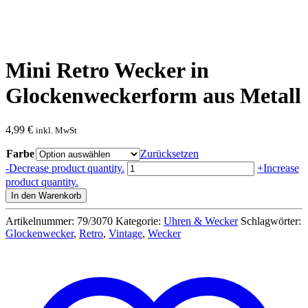
Mini Retro Wecker in
Glockenweckerform aus Metall
4,99
€
inkl. MwSt
Farbe
Zurücksetzen
Mini
-
Decrease product quantity.
+
Increase
Retro
product quantity.
Wecker
In den Warenkorb
in
Glockenweckerform
Artikelnummer:
79/3070
Kategorie:
Uhren & Wecker
Schlagwörter:
aus
Glockenwecker
,
Retro
,
Vintage
,
Wecker
Metall
Menge