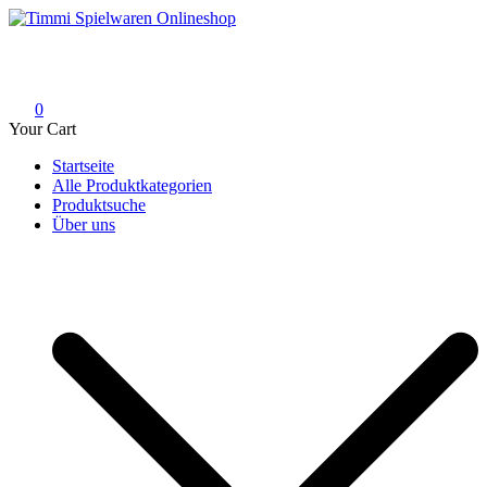
Skip
to
Timmi Spielwaren Onlineshop
Ihr Fachhändler für Spielwaren, Modellbau & RC, Babyartikel &
content
Trendartikel
0
Your Cart
Startseite
Alle Produktkategorien
Produktsuche
Über uns