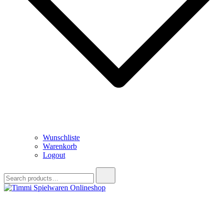
Wunschliste
Warenkorb
Logout
Search
for:
Timmi Spielwaren Onlineshop
Ihr Fachhändler für Spielwaren, Modellbau & RC, Babyartikel &
Trendartikel