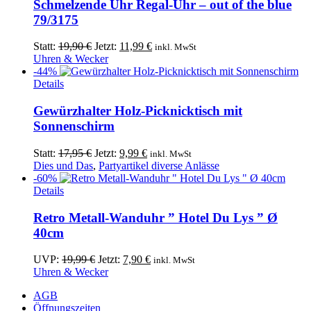
Schmelzende Uhr Regal-Uhr – out of the blue
79/3175
Ursprünglicher
Aktueller
Statt:
19,90
€
Jetzt:
11,99
€
inkl. MwSt
Preis
Preis
Uhren & Wecker
war:
ist:
-44%
19,90 €
11,99 €.
Details
Gewürzhalter Holz-Picknicktisch mit
Sonnenschirm
Ursprünglicher
Aktueller
Statt:
17,95
€
Jetzt:
9,99
€
inkl. MwSt
Preis
Preis
Dies und Das
,
Partyartikel diverse Anlässe
war:
ist:
-60%
17,95 €
9,99 €.
Details
Retro Metall-Wanduhr ” Hotel Du Lys ” Ø
40cm
Ursprünglicher
Aktueller
UVP:
19,99
€
Jetzt:
7,90
€
inkl. MwSt
Preis
Preis
Uhren & Wecker
war:
ist:
AGB
19,99 €
7,90 €.
Öffnungszeiten