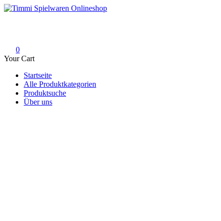
Skip
to
Timmi Spielwaren Onlineshop
Ihr Fachhändler für Spielwaren, Modellbau & RC, Babyartikel & Tren
content
0
Your Cart
Startseite
Alle Produktkategorien
Produktsuche
Über uns