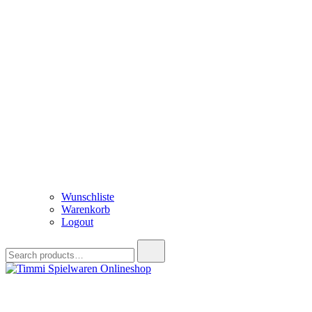
Wunschliste
Warenkorb
Logout
Search
for:
Timmi Spielwaren Onlineshop
Ihr Fachhändler für Spielwaren, Modellbau & RC, Babyartikel & Tren