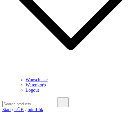
Wunschliste
Warenkorb
Logout
Search
for:
Start
/
LÜK
/
miniLük