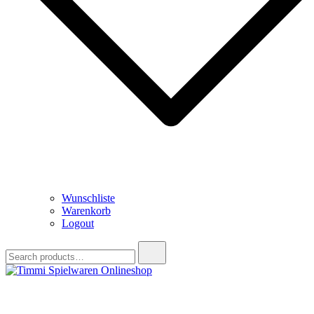
Wunschliste
Warenkorb
Logout
Search
for:
Timmi Spielwaren Onlineshop
Ihr Fachhändler für Spielwaren, Modellbau & RC, Babyartikel &
Trendartikel