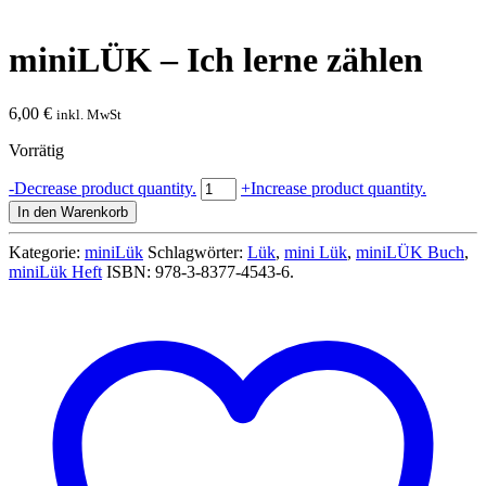
miniLÜK – Ich lerne zählen
6,00
€
inkl. MwSt
Vorrätig
miniLÜK
-
Decrease product quantity.
+
Increase product quantity.
-
In den Warenkorb
Ich
lerne
Kategorie:
miniLük
Schlagwörter:
Lük
,
mini Lük
,
miniLÜK Buch
,
zählen
miniLük Heft
ISBN:
978-3-8377-4543-6
.
Menge