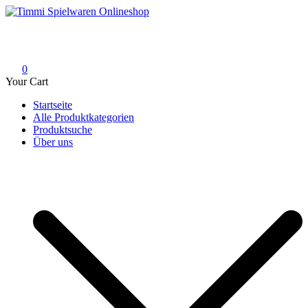
Skip
to
Timmi Spielwaren Onlineshop
Ihr Fachhändler für Spielwaren, Modellbau & RC, Babyartikel &
content
Trendartikel
0
Your Cart
Startseite
Alle Produktkategorien
Produktsuche
Über uns