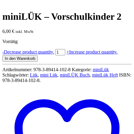
miniLÜK – Vorschulkinder 2
6,00
€
inkl. MwSt
Vorrätig
miniLÜK
-
Decrease product quantity.
+
Increase product quantity.
-
In den Warenkorb
Vorschulkinder
2
Artikelnummer:
978-3-89414-102-8
Kategorie:
miniLük
Menge
Schlagwörter:
Lük
,
mini Lük
,
miniLÜK Buch
,
miniLük Heft
ISBN:
978-3-89414-102-8
.