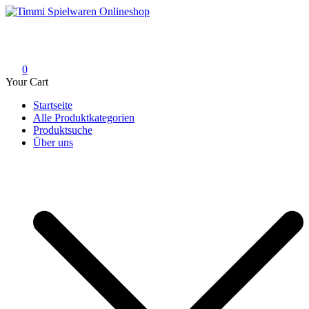
Skip
to
Timmi Spielwaren Onlineshop
Ihr Fachhändler für Spielwaren, Modellbau & RC, Babyartikel &
content
Trendartikel
0
Your Cart
Startseite
Alle Produktkategorien
Produktsuche
Über uns