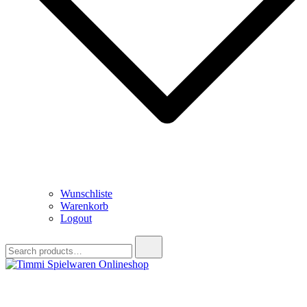
Wunschliste
Warenkorb
Logout
Search
for:
Timmi Spielwaren Onlineshop
Ihr Fachhändler für Spielwaren, Modellbau & RC, Babyartikel &
Trendartikel