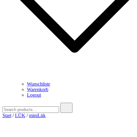
Wunschliste
Warenkorb
Logout
Search
for:
Start
/
LÜK
/
miniLük