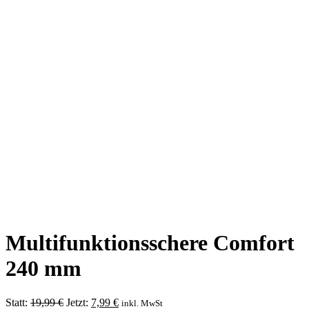
Multifunktionsschere Comfort
240 mm
Ursprünglicher
Aktueller
Statt:
19,99
€
Jetzt:
7,99
€
inkl. MwSt