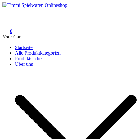
Skip
to
Timmi Spielwaren Onlineshop
Ihr Fachhändler für Spielwaren, Modellbau & RC, Babyartikel &
content
Trendartikel
0
Your Cart
Startseite
Alle Produktkategorien
Produktsuche
Über uns