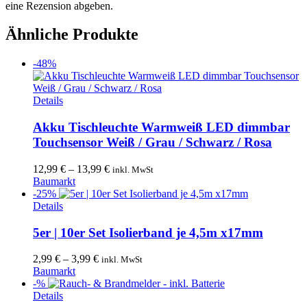
eine Rezension abgeben.
Ähnliche Produkte
-48%
Dieses
Details
Produkt
weist
Akku Tischleuchte Warmweiß LED dimmbar
mehrere
Touchsensor Weiß / Grau / Schwarz / Rosa
Varianten
auf.
12,99
€
–
13,99
€
inkl. MwSt
Die
Baumarkt
Optionen
-25%
können
Dieses
Details
auf
Produkt
der
weist
5er | 10er Set Isolierband je 4,5m x17mm
Produktseite
mehrere
gewählt
Varianten
2,99
€
–
3,99
€
inkl. MwSt
werden
auf.
Baumarkt
Die
-%
Optionen
Dieses
Details
können