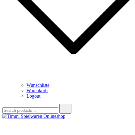
Wunschliste
Warenkorb
Logout
Search
for:
Timmi Spielwaren Onlineshop
Ihr Fachhändler für Spielwaren, Modellbau & RC, Babyartikel &
Trendartikel