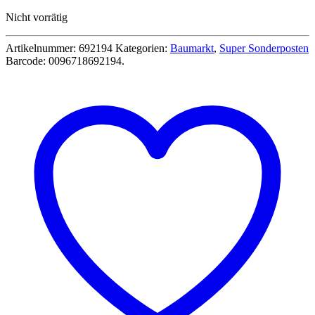
Preis
Preis
Nicht vorrätig
war:
ist:
19,99 €
7,99 €.
Artikelnummer:
692194
Kategorien:
Baumarkt
,
Super Sonderposten
Barcode:
0096718692194
.