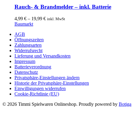
Produkt
auf
weist
Rauch- & Brandmelder – inkl. Batterie
der
mehrere
Produktseite
Varianten
4,99
€
–
19,99
€
inkl. MwSt
gewählt
auf.
Baumarkt
werden
Die
Optionen
AGB
können
Öffnungszeiten
auf
Zahlungsarten
der
Widerrufsrecht
Produktseite
Lieferung und Versandkosten
gewählt
Impressum
werden
Batterieverordnung
Datenschutz
Privatsphäre-Einstellungen ändern
Historie der Privatsphäre-Einstellungen
Einwilligungen widerrufen
Cookie-Richtlinie (EU)
© 2026 Timmi Spielwaren Onlineshop. Proudly powered by
Botiga