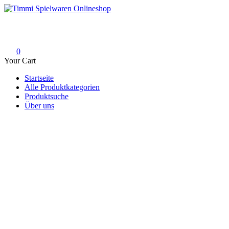
Skip
to
Timmi Spielwaren Onlineshop
Ihr Fachhändler für Spielwaren, Modellbau & RC, Babyartikel & Tren
content
0
Your Cart
Startseite
Alle Produktkategorien
Produktsuche
Über uns