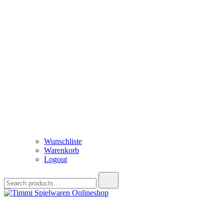
Wunschliste
Warenkorb
Logout
Search
for:
Timmi Spielwaren Onlineshop
Ihr Fachhändler für Spielwaren, Modellbau & RC, Babyartikel & Tren